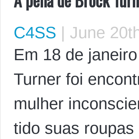
C4SS
|
June 20th
Em 18 de janeiro
Turner foi encon
mulher inconscie
tido suas roupas