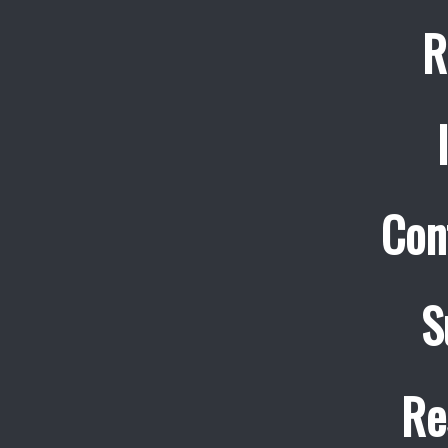
R
Con
S
Re