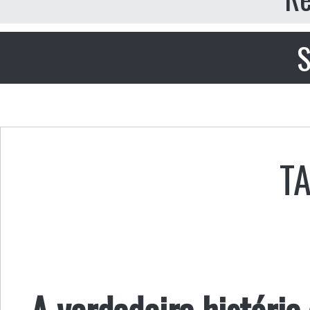
S
T
A verdadeira história