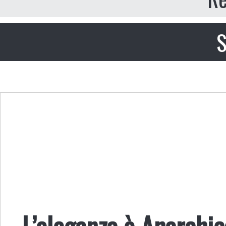
S
L’eleganza è Anarchic