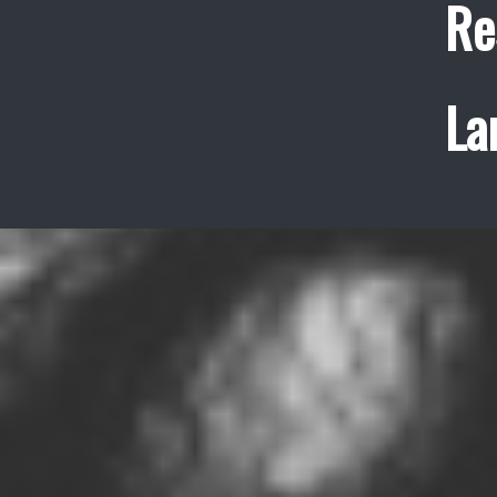
Re
La