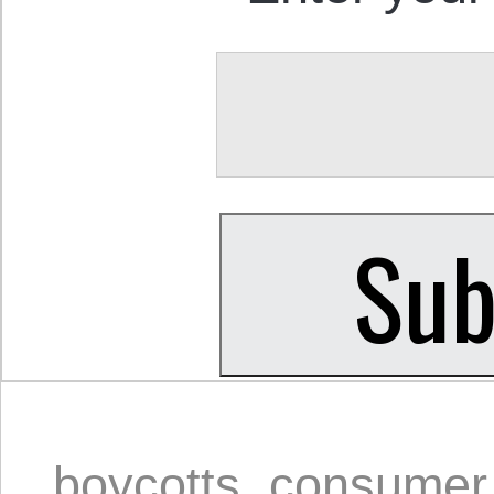
boycotts
,
consumer 