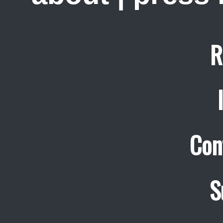
R
Con
S