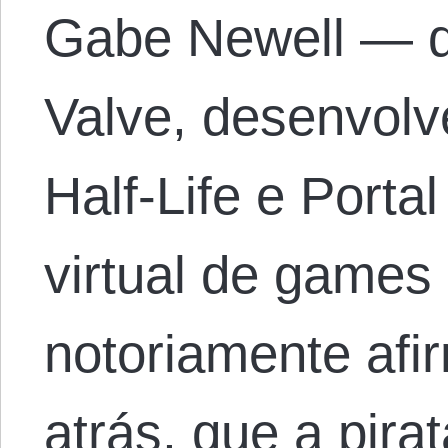
Gabe Newell — di
Valve, desenvol
Half-Life e Portal
virtual de game
notoriamente afi
atrás, que a pira