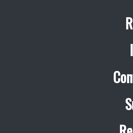
R
Con
S
Re