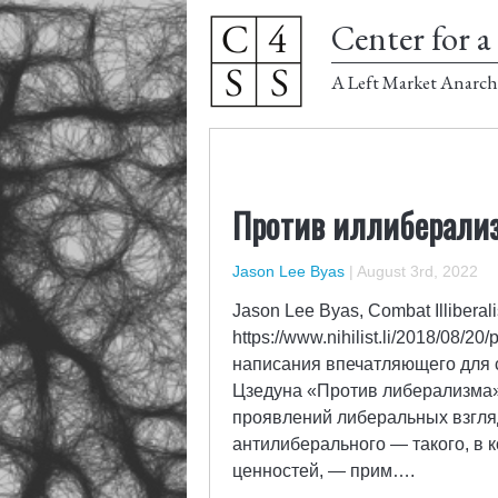
Center for a 
A Left Market Anarch
Против иллиберали
Jason Lee Byas
|
August 3rd, 2022
Jason Lee Byas, Combat Illibera
https://www.nihilist.li/2018/08/20
написания впечатляющего для 
Цзедуна «Против либерализма».
проявлений либеральных взгля
антилиберального — такого, в
ценностей, — прим….