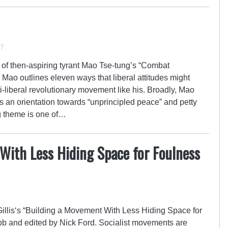
17
of then-aspiring tyrant Mao Tse-tung’s “Combat
t Mao outlines eleven ways that liberal attitudes might
i-liberal revolutionary movement like his. Broadly, Mao
 as an orientation towards “unprincipled peace” and petty
g theme is one of…
With Less Hiding Space for Foulness
llis‘s “Building a Movement With Less Hiding Space for
b and edited by Nick Ford. Socialist movements are