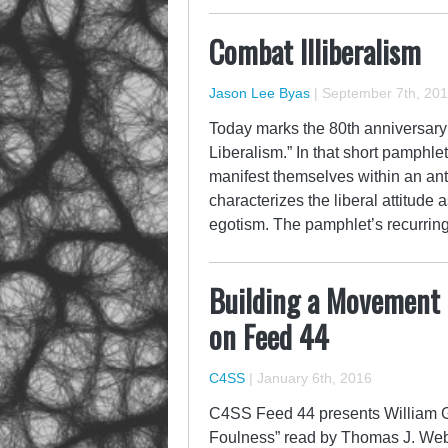
Combat Illiberalism
Jason Lee Byas
|
September 7th, 20
Today marks the 80th anniversary 
Liberalism.” In that short pamphle
manifest themselves within an ant
characterizes the liberal attitude
egotism. The pamphlet’s recurrin
Building a Movement 
on Feed 44
C4SS
|
January 6th, 2016
C4SS Feed 44 presents William Gi
Foulness” read by Thomas J. Web