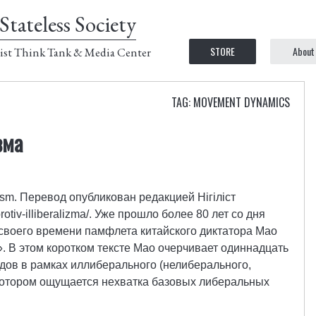
Stateless Society
STORE
About
ist Think Tank & Media Center
TAG: MOVEMENT DYNAMICS
зма
lism. Перевод опубликован редакцией Нiгiлiст
/protiv-illiberalizma/. Уже прошло более 80 лет со дня
своего времени памфлета китайского диктатора Мао
 В этом коротком тексте Мао очерчивает одиннадцать
дов в рамках иллиберального (нелиберального,
 котором ощущается нехватка базовых либеральных