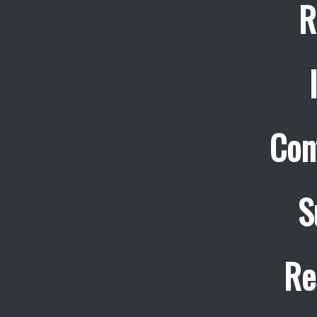
R
Con
S
Re