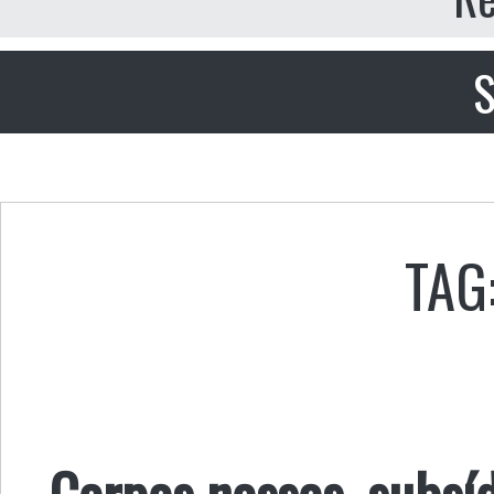
S
TAG
Corpos nossos, subsíd