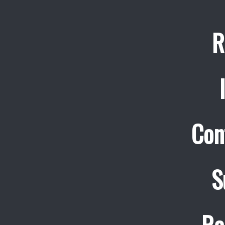
R
Con
S
Re