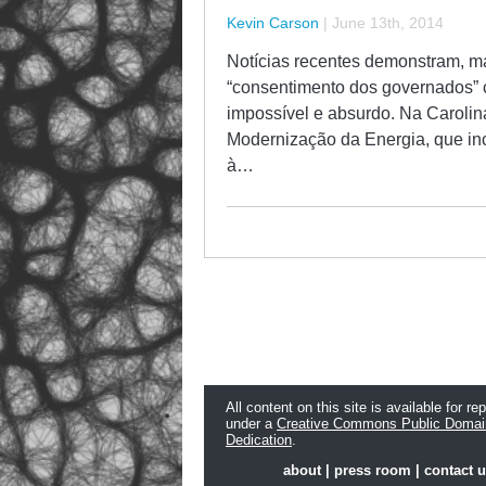
Kevin Carson
|
June 13th, 2014
Notícias recentes demonstram, m
“consentimento dos governados” 
impossível e absurdo. Na Carolin
Modernização da Energia, que incl
à…
All content on this site is available for re
under a
Creative Commons Public Domai
Dedication
.
about
|
press room
|
contact 