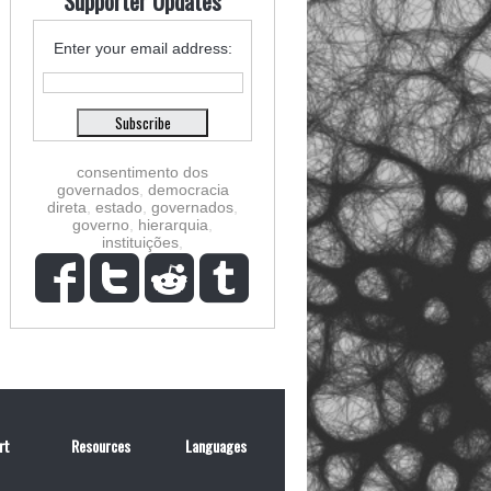
Supporter Updates
Enter your email address:
consentimento dos
governados
,
democracia
direta
,
estado
,
governados
,
governo
,
hierarquia
,
instituições
,
rt
Resources
Languages