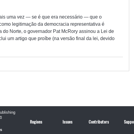
ais uma vez — se é que era necessário — que o
como legitimação da democracia representativa é
a do Norte, o governador Pat McRory assinou a Lei de
ui um artigo que proíbe (na versão final da lei, devido
publishing
n
Regions
Issues
Contributors
Suppo
us