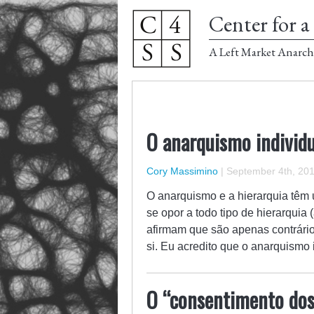
Center for a 
A Left Market Anarch
O anarquismo individua
Cory Massimino
|
September 4th, 20
O anarquismo e a hierarquia têm
se opor a todo tipo de hierarquia
afirmam que são apenas contrári
si. Eu acredito que o anarquismo 
O “consentimento dos