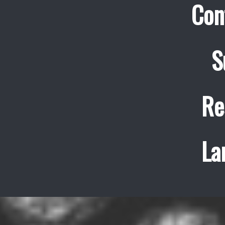
Con
S
Re
La