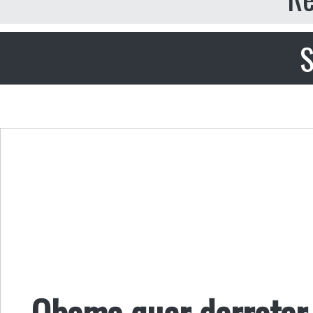
S
Obama quer derrotar