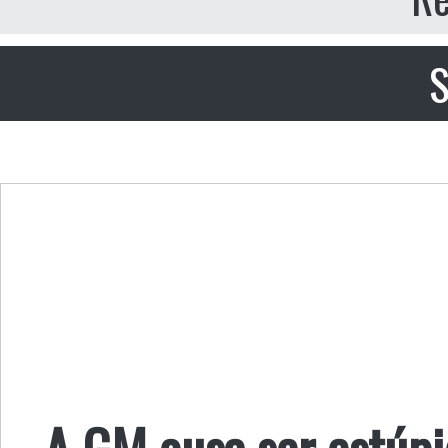
S
A GM ousa ser estúpi