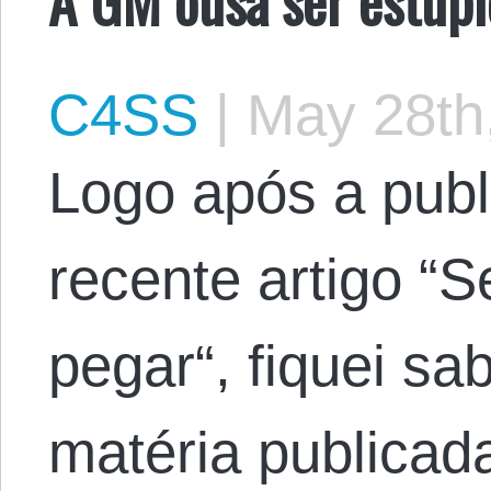
C4SS
|
May 28th
Logo após a pub
recente artigo “S
pegar“, fiquei s
matéria publicad