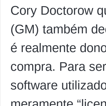
Cory Doctorow q
(GM) também dec
é realmente dono
compra. Para ser
software utilizad
meramente “lice