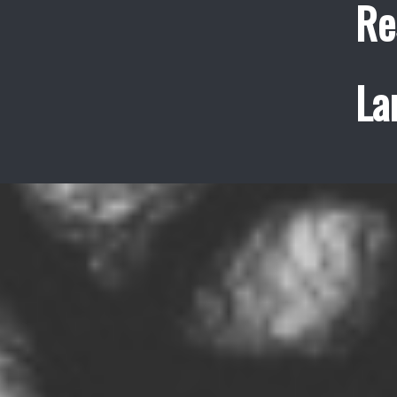
Re
La