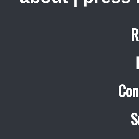
R
Con
S