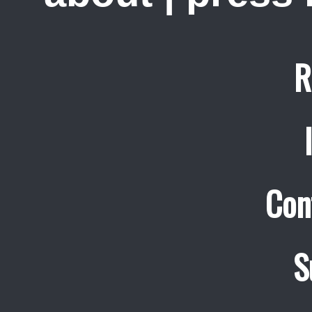
R
Con
S