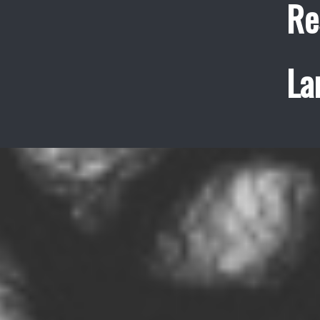
Re
La