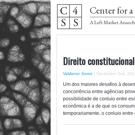
Center for a 
A Left Market Anarch
Direito constituciona
Valdenor Júnior
|
December 2nd, 201
Um dos maiores desafios à desest
concorrência entre agências prov
possibilidade de conluio entre es
econômica é a de que os consumi
temporariamente, o conluio ent