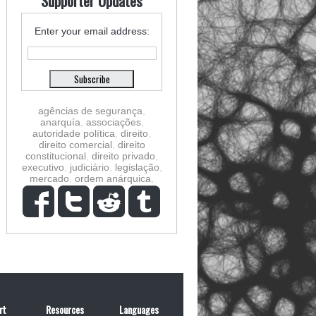
Supporter Updates
Enter your email address:
agências de segurança
,
anarquía
,
associações
,
autoridade política
,
direito
,
direito comercial
,
direito
constitucional
,
direito privado
,
executivo
,
judiciário
,
legislação
,
mercado
,
ordem anárquica
,
rt
Resources
Languages