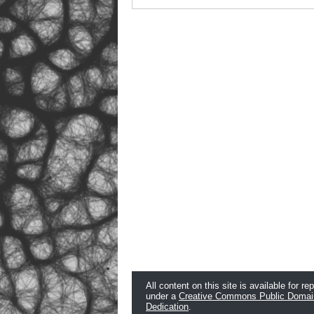
All content on this site is available for re
under a
Creative Commons Public Domai
Dedication
.