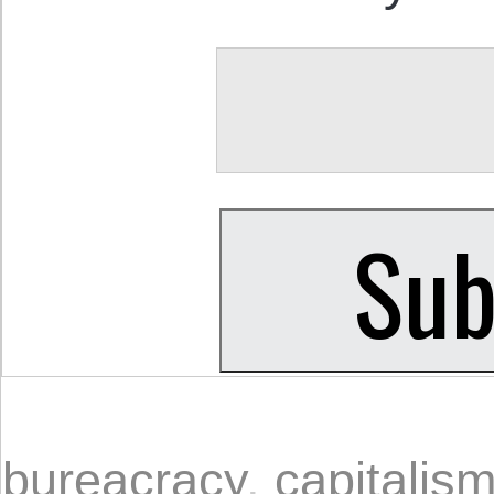
bureacracy
,
capitalis