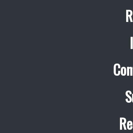
R
Con
S
Re