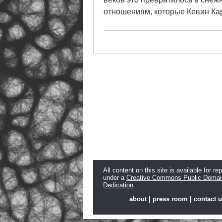
отношениям, которые Кевин Ка
All content on this site is available for re
under a
Creative Commons Public Domai
Dedication
.
about
|
press room
|
contact 