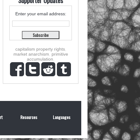
Supporter Updates
Enter your email address:
capitalism property rights
,
market anarchism
,
primitive
accumulation
,
rt
Resources
Languages