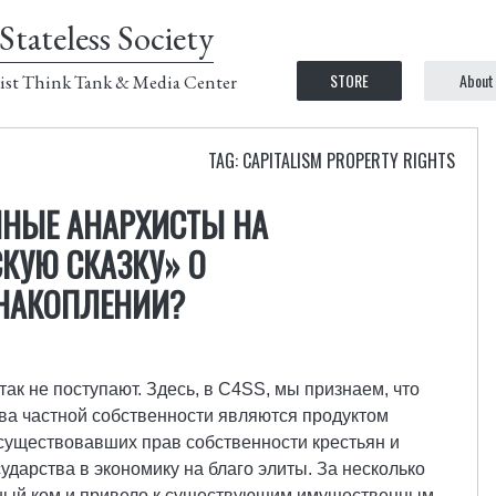
Stateless Society
STORE
About
ist Think Tank & Media Center
TAG: CAPITALISM PROPERTY RIGHTS
ЧНЫЕ АНАРХИСТЫ НА
КУЮ СКАЗКУ» О
НАКОПЛЕНИИ?
к не поступают. Здесь, в C4SS, мы признаем, что
ва частной собственности являются продуктом
существовавших прав собственности крестьян и
ударства в экономику на благо элиты. За несколько
жный ком и привело к существующим имущественным