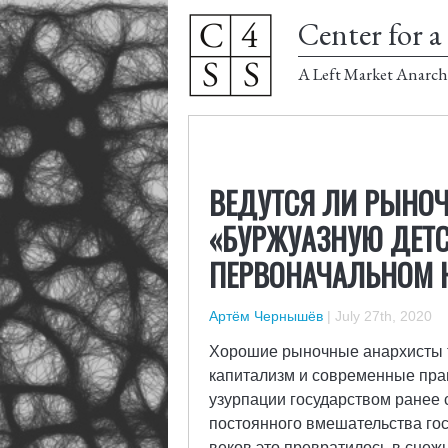
Center for a 
A Left Market Anarch
ВЕДУТСЯ ЛИ РЫНО
«БУРЖУАЗНУЮ ДЕТС
ПЕРВОНАЧАЛЬНОМ 
Артём Чернышёв
|
July 27th, 2020
Хорошие рыночные анархисты та
капитализм и современные пра
узурпации государством ранее 
постоянного вмешательства гос
веков это превратилось в сне