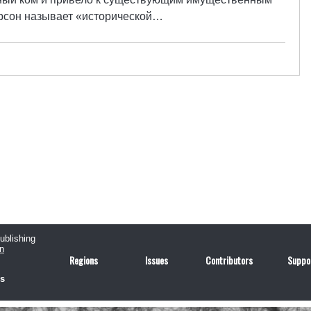
рсон называет «исторической…
publishing
n
Regions
Issues
Contributors
Suppo
us