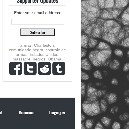
Supporter Updates
Enter your email address:
armas
,
Charleston
,
comunidade negra
,
controle de
armas
,
Estados Unidos
,
massacre
,
negros
,
Obama
,
rt
Resources
Languages