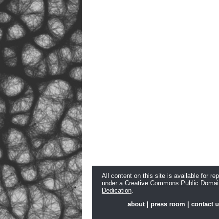
All content on this site is available for re
under a
Creative Commons Public Domai
Dedication
.
about
|
press room
|
contact 