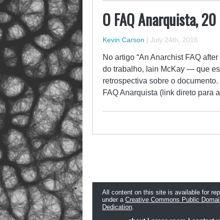
O FAQ Anarquista, 20 
Kevin Carson
|
July 24th, 2016
No artigo “An Anarchist FAQ after 
do trabalho, Iain McKay — que e
retrospectiva sobre o documento.
FAQ Anarquista (link direto para 
All content on this site is available for re
under a
Creative Commons Public Domai
Dedication
.