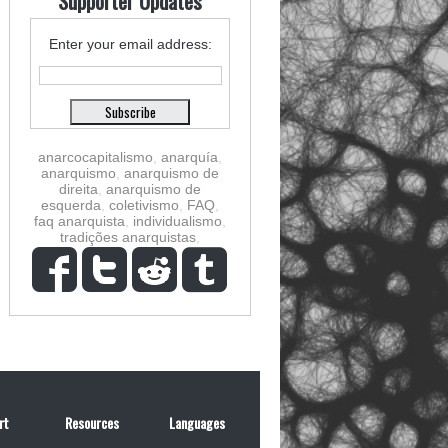
Supporter Updates
Enter your email address:
anarcocapitalismo
,
anarquía
,
anarquismo
,
anarquismo de
direita
,
anarquismo de
esquerda
,
coletivismo
,
FAQ
,
faq anarquista
,
individualismo
,
tradições anarquistas
,
rt
Resources
Languages