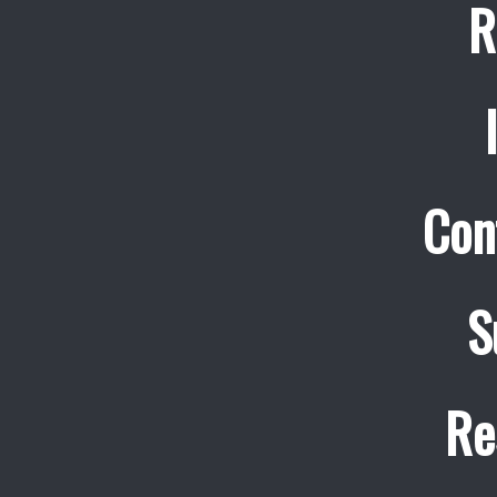
R
Con
S
Re