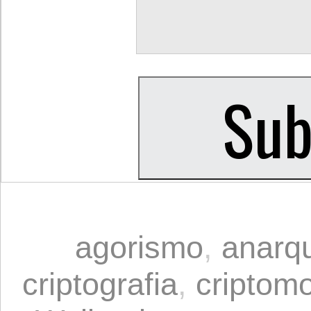
agorismo
,
anarq
criptografia
,
criptom