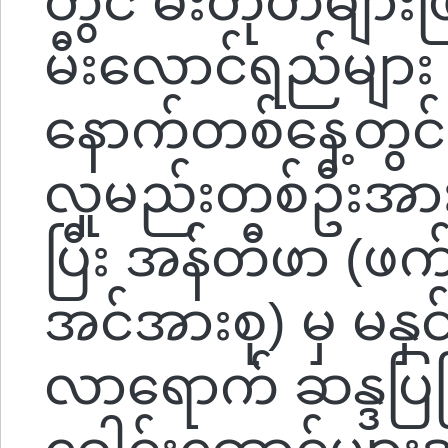
တွင် မီးတုတ်များဖ
မီးလောင်ရည်မျာ
နောက်တစ်နေ့တွင
လူမည်းတစ်ဦးအား အုပ
ပြီး အန်တီဖာ (ဖ
အင်အားစု) မှ မနှင်
လာရောက် ဆန္ဒ