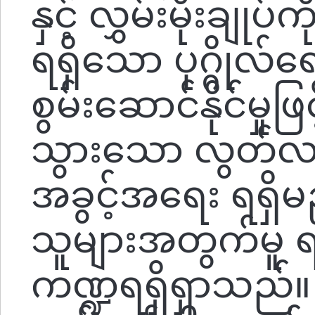
နှင့် လွှမ်းမိုးချုပ်က
ရရှိသော ပုဂ္ဂိုလ်ရ
စွမ်းဆောင်နိုင်မှုဖြင
သွားသော လွတ်လပ်မ
အခွင့်အရေး ရရှိ
သူများအတွက်မူ 
ကဏ္ဍရရှိရှာသည်။ 