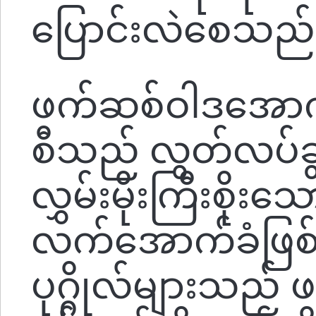
ပြောင်းလဲစေသည်
ဖက်ဆစ်ဝါဒအောက်
စီသည် လွတ်လပ်ခွင
လွှမ်းမိုးကြီးစိ
လက်အောက်ခံဖြစ
ပုဂ္ဂိုလ်များသည်