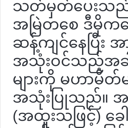
သတ်မှတ်ပေးသည
အမြဲတစေ ဒီမိုကရ
ဆန့်ကျင်နေပြီး 
အသုံးဝင်သည့်အခ
များကို မဟာမိတ်
အသုံးပြုသည်။ အမ
(အထူးသဖြင့်) ခေ