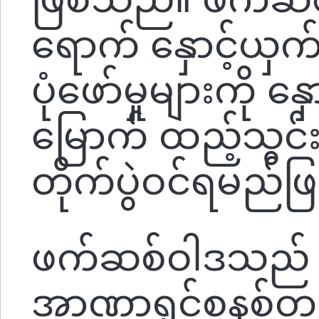
ရောက် နှောင့်ယှက်
ပုံဖော်မှုများကို 
မြောက် ထည့်သွင်းစ
တိုက်ပွဲဝင်ရမည်ဖ
ဖက်ဆစ်ဝါဒသည် 
အာဏာရှင်စနစ်တစ်