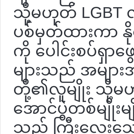
သို့မဟုတ် LGBT လူ
ပစ်မှတ်ထားကာ နို
ကို ပေါင်းစပ်ရှာ
များသည် အများအား
တို့၏လူမျိုး သို့မဟ
အောင်ပွဲတစ်မျိုးမျို
သည့် ကြီးလေးသ