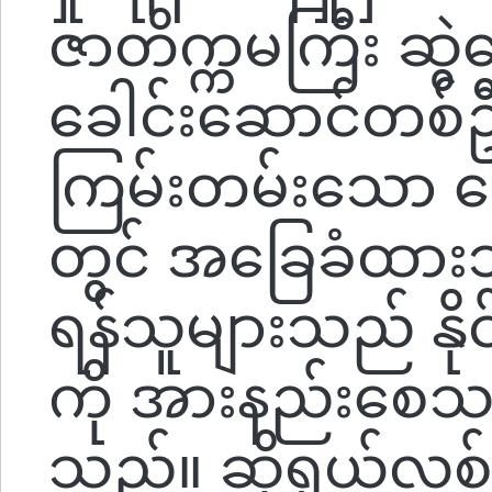
ဇာတိက္ကမကြီး ဆွဲ
ခေါင်းဆောင်တစ်ဦး
ကြမ်းတမ်းသော ရှ
တွင် အခြေခံထာ
ရန်သူများသည် န
ကို အားနည်းစေ
သည်။ ဆိုရှယ်လစ်မ