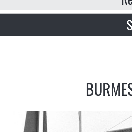
S
BURME