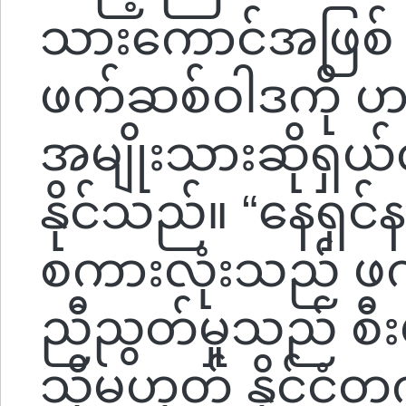
သားကောင်အဖြစ်
ဖက်ဆစ်ဝါဒကို ဟ
အမျိုးသားဆိုရှယ
နိုင်သည်။ “နေရှင
စကားလုံးသည် ဖက
ညီညွတ်မှုသည် စီး
သို့မဟုတ် နို