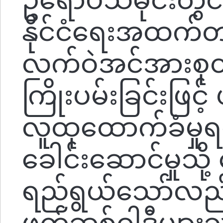
နိုင်ငံရေးအထက်တ
လက်ဝဲအင်အားစုတ
ကြိုးပမ်းခြင်းဖြင့
လူထုထောက်ခံမှုရရ
ခေါင်းဆောင်မှုသို
ရည်ရွယ်သော်လည်
ဖက်ဆစ်ဝါဒီများသ