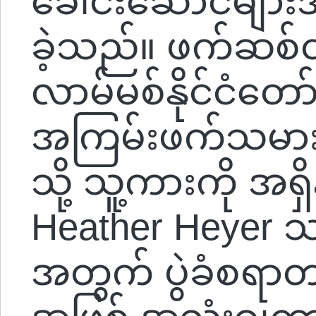
ခေါင်းဆောင်များ
ခဲ့သည်။ ဖက်ဆစ်တ
လာမ်မစ်နိုင်ငံတော်
အကြမ်းဖက်သမားမျ
သို့ သူ့ကားကို အရှိ
Heather Heyer သတ
အတွက် ပွဲခံစရာတ