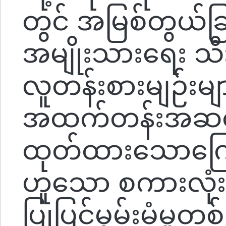
တွင် အမြစ်တွယ်ခြ
အမျိုးသားရေး သီးသ
လူတန်းစားမျဉ်းမ
အထက်တန်းအဆင့်ကိ
ထုတ်ထားသောကြော
ဟူသော စကားလုံ
ပြုပြင်မွမ်းမံမှုတ