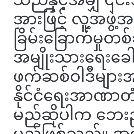
အားဖြင့် လူ့အဖွ
ခြိမ်းခြောက်မှုတ
အမျိုးသားရေးခေ
ဖက်ဆစ်ဝါဒီများ
နိုင်ငံရေးအာဏာတံခ
မည်ဆိုပါက ဘေးဥ
မည်ဖြစ်သည်။ အမ