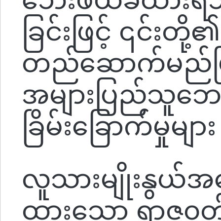
ခြင်းဖြင့် ၎င်းတို
တည်ဆောက်မည်ဖြ
အများပြည်သူဘေ
ခြိမ်းခြောက်မှုမျ
လူသားမျိုးနွယ်အ
ထားသော ရာဇ၀တ်မှ