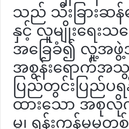
သည် သီးခြားဆန်
နှင့် လူမျိုးရေးသင
အခြေခံ၍ လူ့အဖွ
အစွန်းရောက်အသွင်
ပြည်တွင်းပြည်ပရန
ထားသော အစုလိုက်
မှု၊ ရုန်းကန်မှုမ