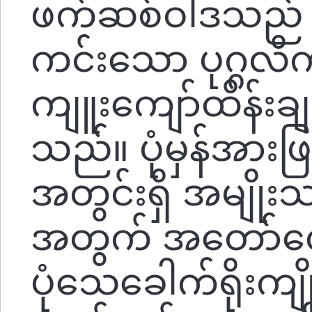
ဖက်ဆစ်ဝါဒသည် ဖိန
ကင်းသော ပုဂ္ဂလိကလ
ကျူးကျော်ထိန်းချုပ
သည်။ ပုံမှန်အားဖြင
အတွင်းရှိ အမျိုးသ
အတွက် အတော်လ
ပုံသေခေါက်ရိုးကျ