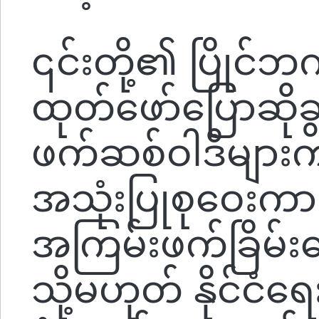
၎င်းတို့၏ ပြိုင်
ထုတ်ဖော်ပြောဆိုခွင
ဖက်ဆစ်ဝါဒီများက 
အသုံးပြုစုဝေးကာ
အကြမ်းဖက်ခြိမ်းခ
သို့မဟုတ် နိုင်ငံရ