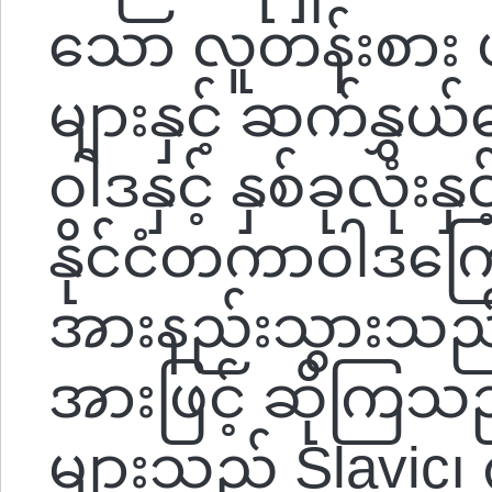
သော လူတန်းစား 
များနှင့် ဆက်နွှ
ဝါဒနှင့် နှစ်ခုလုံ
နိုင်ငံတကာဝါဒကြော
အားနည်းသွားသည်ဟု
အားဖြင့် ဆိုကြသည
များသည် Slavic၊ 