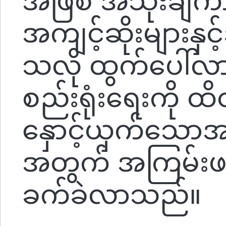
အဖြစ် အသုံးချက
အကျင့်ဆိုးများန
သလို ထွက်ပေါ်လ
စည်းရုံးရေးကို 
နှောင့်ယှက်သောအ
အတွက် အကြမ်းဖက်မှ
ခက်ခဲလာသည်။