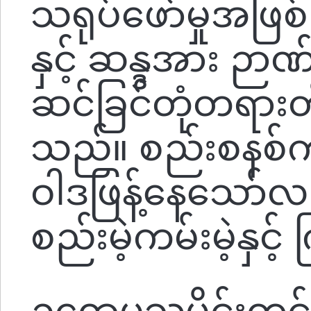
သရုပ်ဖော်မှုအဖြစ
နှင့် ဆန္ဒအား ဉာ
ဆင်ခြင်တုံတရား
သည်။ စည်းစနစ်ကျနမ
ဝါဒဖြန့်နေသော်
စည်းမဲ့ကမ်းမဲ့နှင
ဥရောပသမိုင်းတွင