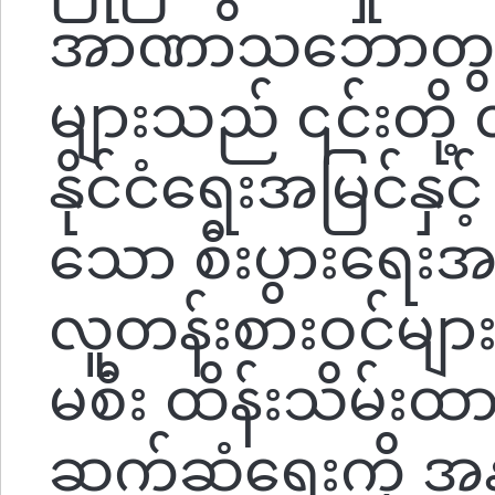
အာဏာသဘောတွင်မ
များသည် ၎င်းတို့
နိုင်ငံရေးအမြင်နှင့်
သော စီးပွားရေ
လူတန်းစားဝင်မျ
မစီး ထိန်းသိမ်းထားစ
ဆက်ဆံရေးကို အ