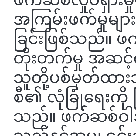
အကြမ်းဖက်မှုများ
ခြင်းဖြစ်သည်။ ဖက်ဆစ
တိုးတက်မှု အဆင့်တ
သူတို့ပစ်မှတ်ထား
စီ၏ လုံခြုံရေးကို 
သည်။ ဖက်ဆစ်ဝါဒ 
သည်နှင့်အမျှ ၎