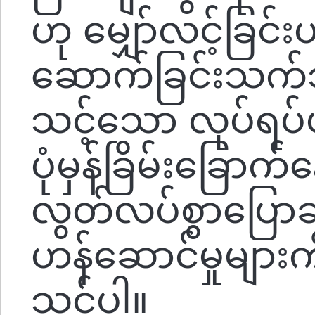
ဟု မျှော်လင့်ခြင
ဆောက်ခြင်းသက်သက
သင့်သော လုပ်ရပ်ပ
ပုံမှန်ခြိမ်းခြောက
လွတ်လပ်စွာပြောဆို
ဟန်ဆောင်မှုများကို
သင့်ပါ။