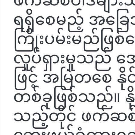
ရရှိစေမည့် အခြေအ
ကြိုးပမ်းမည်ဖြစ
လှုပ်ရှားမှုသည် အေ
ဖြင့် အမြဲတစေ နိုင
တစ်ခုဖြစ်သည်။ နိ
သည့်တိုင် ဖက်ဆစ်
ဘေးဖယ်ခံထားရသူ