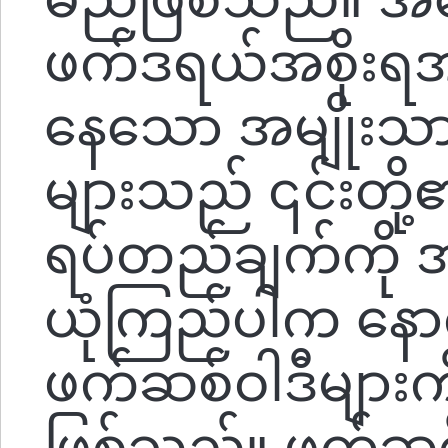
ဖက်ဒရယ်အစိုးရအ
နေသော အမျိုးသာ
များသည် ၎င်းတို့၏
ရပ်တည်ချက်ကို အ
ယုံကြည်ပါက နောက
ဖက်ဆစ်ဝါဒီများက
ဖြစ်သည်။ ဖက်ဆစ