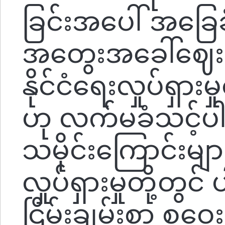
ခြင်းအပေါ် အခြေခ
အတွေးအခေါ်ဈေးက
နိုင်ငံရေးလှုပ်ရှာ
ဟု လက်မခံသင့်ပါ
သမိုင်းကြောင်းမျာ
လှုပ်ရှားမှုတို့တွ
ငြိမ်းချမ်းစွာ စုဝ