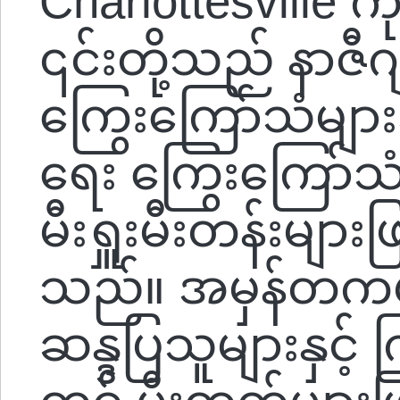
Charlottesville က
၎င်းတို့သည် နာဇ
ကြွေးကြော်သံများ
ရေး ကြွေးကြော်သ
မီးရှူးမီးတန်းများ
သည်။ အမှန်တကယ်
ဆန္ဒပြသူများနှင့