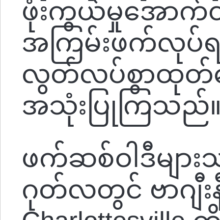
ဖုံးကွယ်မှုအောက်တ
အကြမ်းဖက်လုပ်ရပ်
လွတ်လပ်စွာထုတ်ဖော
အသုံးပြုကြသည်
ဖက်ဆစ်ဝါဒီများသ
ဂုတ်လတွင် ဗာဂျီ