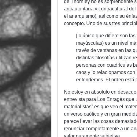
de Thornley no es sorprendente s
antiautoritaria y contracultural de
el anarquismo), así como su énfas
concepto. Uno de sus tres princi
[lo único que difiere son la
mayúsculas) es un nivel má
través de ventanas en las q
distintas filosofías utilizan
personas con cuadrículas ba
caos y lo relacionamos con l
entendemos. El orden está e
No estoy en absoluto en desacuer
entrevista para Los Enragés que 
materialistas” es que veo el mate
universo caótico y en gran medid
parece llevar las cosas demasiado 
renunciar completamente a un anál
valor puramente subjetiva.