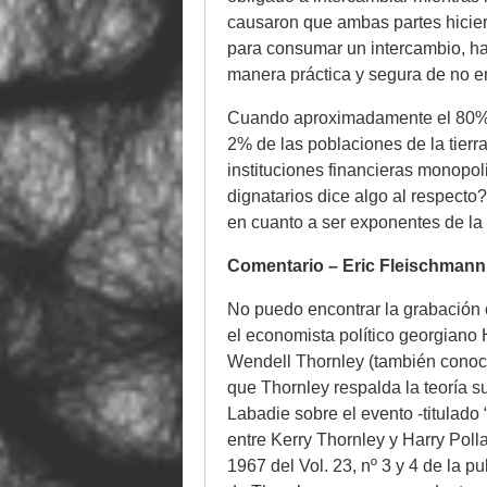
causaron que ambas partes hicie
para consumar un intercambio, ha
manera práctica y segura de no en
Cuando aproximadamente el 80% d
2% de las poblaciones de la tierra
instituciones financieras monopol
dignatarios dice algo al respect
en cuanto a ser exponentes de la 
Comentario – Eric Fleischmann
No puedo encontrar la grabación 
el economista político georgiano 
Wendell Thornley (también cono
que Thornley respalda la teoría s
Labadie sobre el evento -titulado
entre Kerry Thornley y Harry Polla
1967 del Vol. 23, nº 3 y 4 de la p