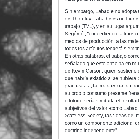
Sin embargo, Labadie no adopta un
de Thornley. Labadie es un fuerte 
trabajo (TVL), y en su lugar argu
Según él, “concediendo la libre co
medios de producción, a las mater
todos los artículos tenderá siemp
En otras palabras, el trabajo com
señalado que esto anticipa en mu
de Kevin Carson, quien sostiene 
que habría existido si se hubiera 
gran escala, la preferencia tempor
su propio consumo presente frent
o futuro, sería sin duda el result
subjetivos del valor -como Labadi
Stateless Society, las “ideas del
como un componente adicional de 
doctrina independiente”.