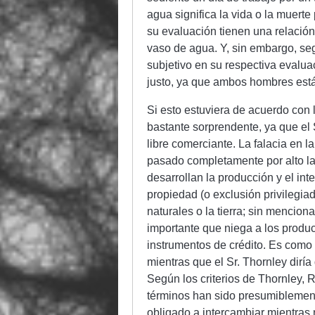
agua significa la vida o la muert
su evaluación tienen una relació
vaso de agua. Y, sin embargo, se
subjetivo en su respectiva evalua
justo, ya que ambos hombres está
Si esto estuviera de acuerdo con l
bastante sorprendente, ya que el 
libre comerciante. La falacia en 
pasado completamente por alto las
desarrollan la producción y el in
propiedad (o exclusión privilegia
naturales o la tierra; sin mencion
importante que niega a los produc
instrumentos de crédito. Es como
mientras que el Sr. Thornley diría
Según los criterios de Thornley, R
términos han sido presumiblement
obligado a intercambiar mientras 