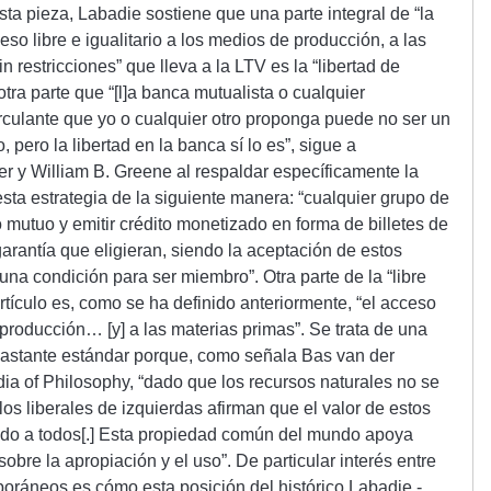
ta pieza, Labadie sostiene que una parte integral de “la
eso libre e igualitario a los medios de producción, a las
 restricciones” que lleva a la LTV es la “libertad de
tra parte que “[l]a banca mutualista o cualquier
irculante que yo o cualquier otro proponga puede no ser un
pero la libertad en la banca sí lo es”, sigue a
 y William B. Greene al respaldar específicamente la
sta estrategia de la siguiente manera: “cualquier grupo de
 mutuo y emitir crédito monetizado en forma de billetes de
arantía que eligieran, siendo la aceptación de estos
a condición para ser miembro”. Otra parte de la “libre
ículo es, como se ha definido anteriormente, “el acceso
e producción… [y] a las materias primas”. Se trata de una
 bastante estándar porque, como señala Bas van der
ia of Philosophy, “dado que los recursos naturales no se
os liberales de izquierdas afirman que el valor de estos
tido a todos[.] Esta propiedad común del mundo apoya
sobre la apropiación y el uso”. De particular interés entre
poráneos es cómo esta posición del histórico Labadie -