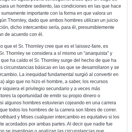
e para un hombre sediento, las condiciones en las que hace
n sumamente importante con la forma en que valora un
gún Thornley, dado que ambos hombres utilizan un juicio
ción, dicho intercambio sería, para él, presumiblemente
n de acuerdo con él.
o que el Sr. Thornley cree que es el laissez-faire, es
Sr. Thornley se considera a sí mismo un “anarquista” y
la que ha caído el Sr. Thornley surge del hecho de que ha
 circunstancias básicas en las que se desarrollaron y se
tercambio. La inequidad fundamental surgió al convertir en
da) algo que no hizo el hombre, a saber, los recursos
ar siquiera el privilegio secundario y a veces más
tores la oportunidad de emitir su propio dinero o
 si algunos hombres estuvieran cojeando en una carrera
 que todos los hombres de la carrera son libres de correr.
othbard y Mises cualquier intercambio es equitativo si los
e acordados por ambas partes. Al decir que nadie fue
no se investigan o analizan las circunstancias que