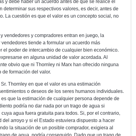
s y debe haber un acuerdo antes de que se realice el
n determinar sus respectivos valores, es decir, antes de
o. La cuestión es que el valor es un concepto social, no
y vendedores y compradores entran en juego, la
 vendedores tiende a formular un acuerdo más
r el poder de intercambio de cualquier bien económico.
expresarse en alguna unidad de valor acordada. Al
ante obvio que ni Thornley ni Marx han ofrecido ninguna
 de formación del valor.
Sr. Thornley en que el valor es una estimación
sentimientos o deseos de los seres humanos individuales.
a es que la estimación de cualquier persona depende de
iento podría no dar nada por un trago de agua si
, cuya agua fuera gratuita para todos. Si, por el contrario,
del arroyo y si el Estado estuviera dispuesto a hacer
ando la situación de un posible comprador, exigiera al
 trago de agua, podría conseguirlo. Dado que un trago de