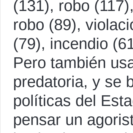
(131), robo (117)
robo (89), violac
(79), incendio (61
Pero también usa
predatoria, y se 
políticas del Es
pensar un agoris