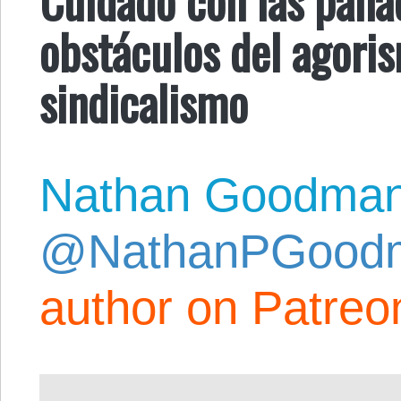
obstáculos del agoris
sindicalismo
Nathan Goodma
@NathanPGood
author on Patreo