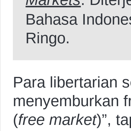
Bahasa Indones
Ringo.
Para libertarian 
menyemburkan fr
(
free market
)”, t