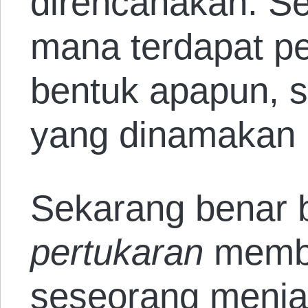
direncanakan. Se
mana terdapat p
bentuk apapun, se
yang dinamakan 
Sekarang benar 
pertukaran
membu
seseorang menjad