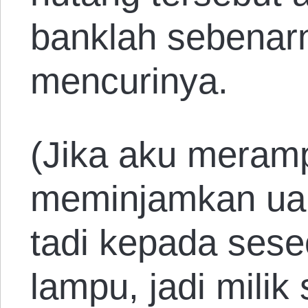
banklah sebenar
mencurinya.
(Jika aku mera
meminjamkan uan
tadi kepada ses
lampu, jadi mili