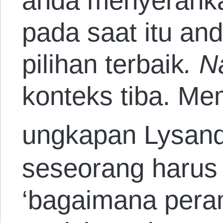
anda menyerahk
pada saat itu an
pilihan terbaik
. 
konteks tiba. Me
ungkapan Lysand
seseorang haru
‘bagaimana peram