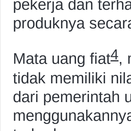
pekerja dan terh
produknya secara
4
Mata uang fiat
,
tidak memiliki ni
dari pemerintah 
menggunakanny