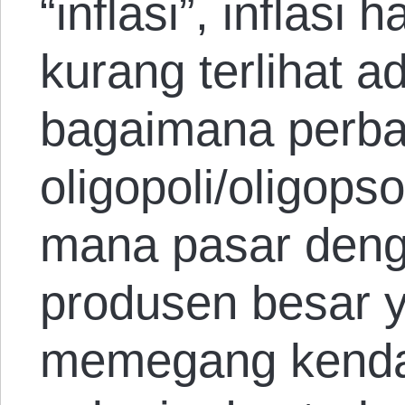
“inflasi”, inflasi
kurang terlihat a
bagaimana perb
oligopoli/oligops
mana pasar den
produsen besar
memegang kendal