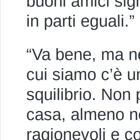
buoni amici sign
in parti eguali.”
“Va bene, ma ne
cui siamo c’è un
squilibrio. Non 
casa, almeno n
ragionevoli e co