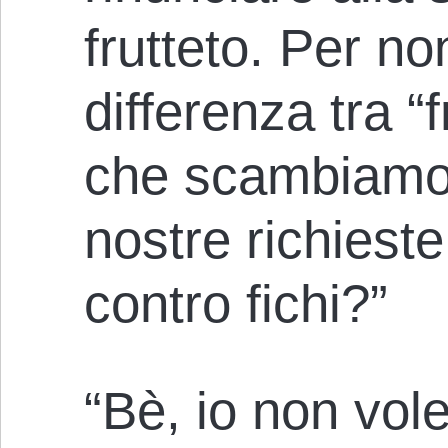
frutteto. Per no
differenza tra “f
che scambiamo 
nostre richiest
contro fichi?”
“Bè, io non vol