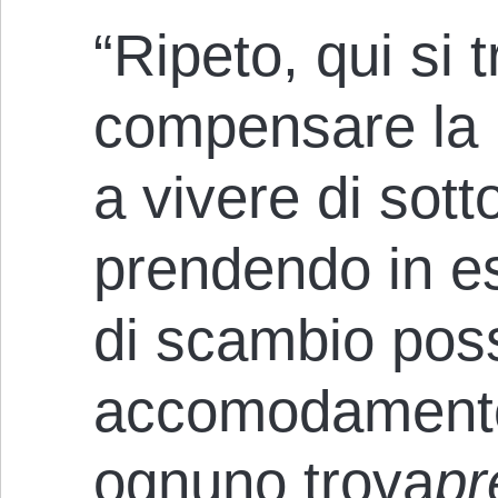
“Ripeto, qui si t
compensare la p
a vivere di sott
prendendo in es
di scambio pos
accomodamento 
ognuno trova
pr