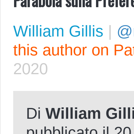
William Gillis
|
@r
this author on Pa
2020
Di
William Gill
pubblicato il 2