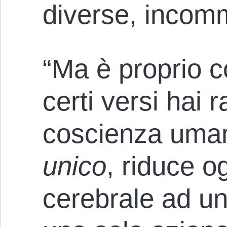
diverse, incomm
“Ma è proprio c
certi versi hai 
coscienza uma
unico
, riduce o
cerebrale ad un