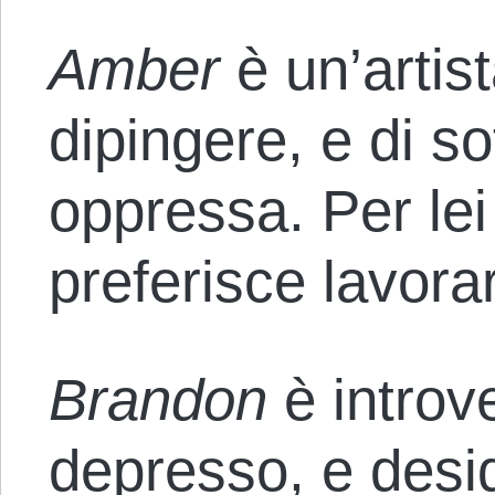
Amber
è un’artis
dipingere, e di so
oppressa. Per lei
preferisce lavora
Brandon
è introv
depresso, e desid