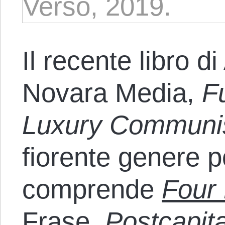
Verso, 2019.
Il recente libro d
Novara Media,
F
Luxury Commun
fiorente genere p
comprende
Four
Frase
,
Postcapit