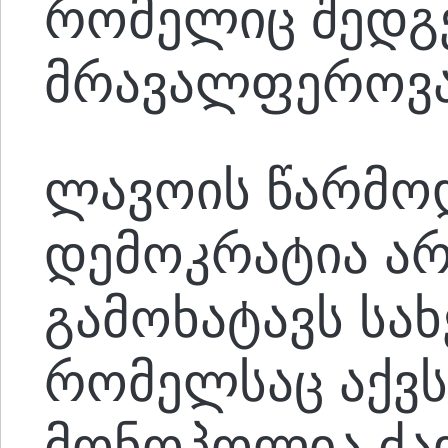
რომელიც შედგ
მრავალფეროვან
ლავოის წარმო
დემოკრატია არა
გამოხატავს სა
რომელსაც აქვ
მონოპოლია ძა