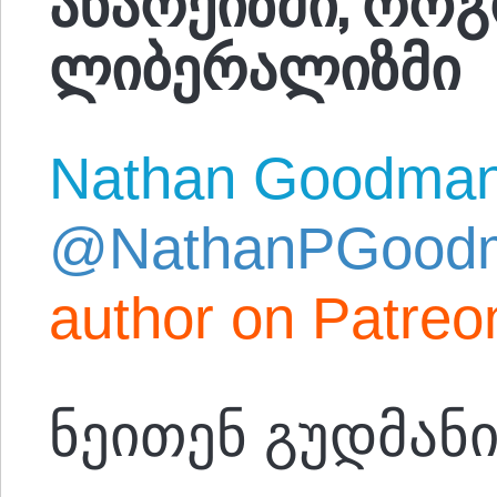
ლიბერალიზმი
Nathan Goodma
@NathanPGood
author on Patreo
ნეითენ გუდმან