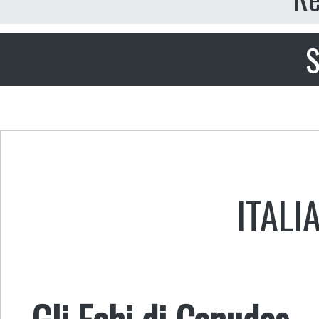
S
ITALI
Gli Echi di Canudos