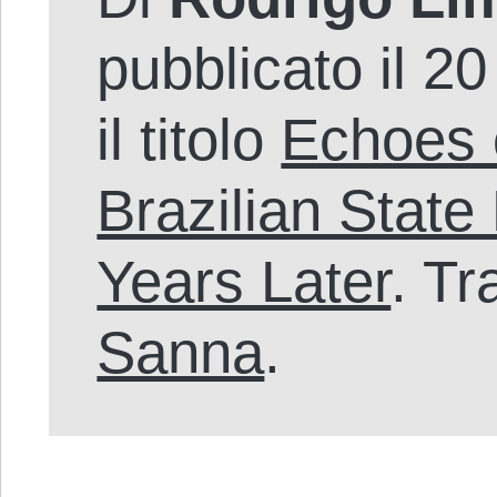
pubblicato il 2
il titolo
Echoes 
Brazilian Stat
Years Later
. T
Sanna
.