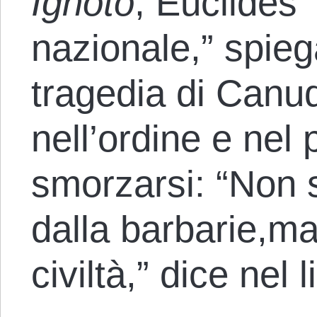
Ignoto
, Euclides 
nazionale,” spie
tragedia di Canud
nell’ordine e nel
smorzarsi: “Non 
dalla barbarie,ma 
civiltà,” dice nel l