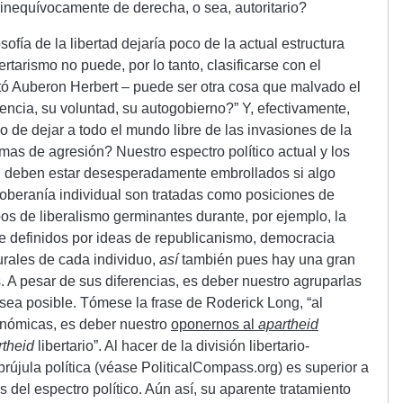
 inequívocamente de derecha, o sea, autoritario?
osofía de la libertad dejaría poco de la actual estructura
ertarismo no puede, por lo tanto, clasificarse con el
ó Auberon Herbert – puede ser otra cosa que malvado el
gencia, su voluntad, su autogobierno?” Y, efectivamente,
 de dejar a todo el mundo libre de las invasiones de la
mas de agresión? Nuestro espectro político actual y los
n deben estar desesperadamente embrollados si algo
soberanía individual son tratadas como posiciones de
os de liberalismo germinantes durante, por ejemplo, la
 definidos por ideas de republicanismo, democracia
urales de cada individuo,
así
también pues hay una gran
s. A pesar de sus diferencias, es deber nuestro agruparlas
 sea posible. Tómese la frase de Roderick Long, “al
xonómicas, es deber nuestro
oponernos al
apartheid
rtheid
libertario”. Al hacer de la división libertario-
la brújula política (véase PoliticalCompass.org) es superior a
del espectro político. Aún así, su aparente tratamiento