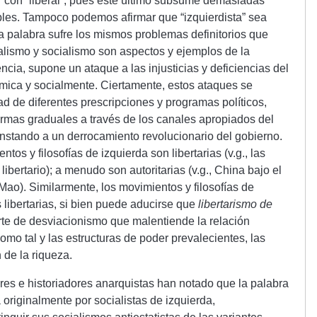
a” con “liberal”, pues este último subsume demasiadas
iables. Tampoco podemos afirmar que “izquierdista” sea
ta palabra sufre los mismos problemas definitorios que
ralismo y socialismo son aspectos y ejemplos de la
encia, supone un ataque a las injusticias y deficiencias del
nómica y socialmente. Ciertamente, estos ataques se
d de diferentes prescripciones y programas políticos,
ormas graduales a través de los canales apropiados del
instando a un derrocamiento revolucionario del gobierno.
os y filosofías de izquierda son libertarias (v.g., las
bertario); a menudo son autoritarias (v.g., China bajo el
Mao). Similarmente, los movimientos y filosofías de
ibertarias, si bien puede aducirse que
libertarismo de
te de desviacionismo que malentiende la relación
como tal y las estructuras de poder prevalecientes, las
 de la riqueza.
res e historiadores anarquistas han notado que la palabra
a originalmente por socialistas de izquierda,