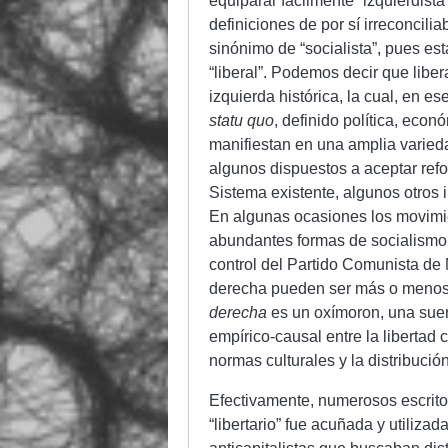
equiparar fácilmente “izquierdist
definiciones de por sí irreconcil
sinónimo de “socialista”, pues es
“liberal”. Podemos decir que libe
izquierda histórica, la cual, en es
statu quo
, definido política, eco
manifiestan en una amplia varieda
algunos dispuestos a aceptar ref
Sistema existente, algunos otros 
En algunas ocasiones los movimient
abundantes formas de socialismo li
control del Partido Comunista de 
derecha pueden ser más o menos l
derecha
es un oxímoron, una suer
empírico-causal entre la libertad 
normas culturales y la distribución
Efectivamente, numerosos escrito
“libertario” fue acuñada y utilizad