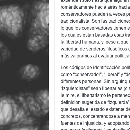
extienden solo hasta que alguien
románticamente hacia atrás hacia
conservadores pueden a veces par
tradicionalista. Son las tradicion
lo que los conservadores tienen 
los cuales están basadas esas trad
la libertad humana, y, pese a qu
variedad de senderos filosóficos d
más valoramos al evaluar políticas
Los códigos de identificación pol
como “conservador”, “liberal” y “d
diferentes personas. Sin argüir 
“izquierdistas” sean libertarias (
le mire, el libertarismo le perten
definición sugerida de “izquierda
que desafía el estado existente d
concretos, concentrándose a menu
fuentes de injusticia, y adoptand