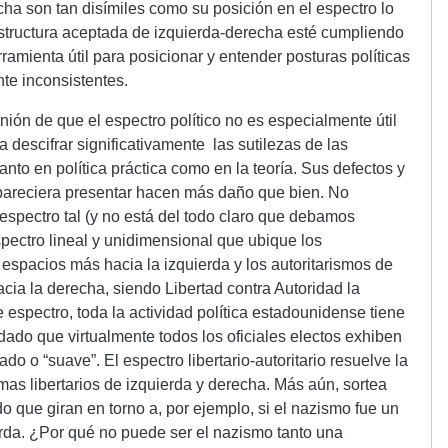
echa son tan disímiles como su posición en el espectro lo
structura aceptada de izquierda-derecha esté cumpliendo
ramienta útil para posicionar y entender posturas políticas
te inconsistentes.
nión de que el espectro político no es especialmente útil
 descifrar significativamente las sutilezas de las
tanto en política práctica como en la teoría. Sus defectos y
 pareciera presentar hacen más daño que bien. No
espectro tal (y no está del todo claro que debamos
spectro lineal y unidimensional que ubique los
 espacios más hacia la izquierda y los autoritarismos de
cia la derecha, siendo Libertad contra Autoridad la
 espectro, toda la actividad política estadounidense tiene
 dado que virtualmente todos los oficiales electos exhiben
o o “suave”. El espectro libertario-autoritario resuelve la
as libertarios de izquierda y derecha. Más aún, sortea
o que giran en torno a, por ejemplo, si el nazismo fue un
da. ¿Por qué no puede ser el nazismo tanto una