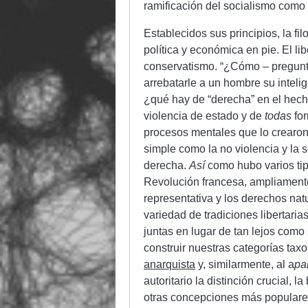
ramificación del socialismo como
Establecidos sus principios, la fil
política y económica en pie. El lib
conservatismo. “¿Cómo – pregunt
arrebatarle a un hombre su inteli
¿qué hay de “derecha” en el hecho
violencia de estado y de
todas
for
procesos mentales que lo crearo
simple como la no violencia y la 
derecha.
Así
como hubo varios tip
Revolución francesa, ampliamente
representativa y los derechos nat
variedad de tradiciones libertaria
juntas en lugar de tan lejos como
construir nuestras categorías ta
anarquista
y, similarmente, al a
pa
autoritario la distinción crucial, 
otras concepciones más populares 