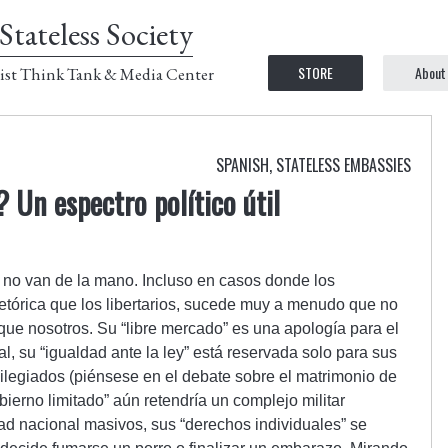
Stateless Society
STORE
About
ist Think Tank & Media Center
SPANISH
,
STATELESS EMBASSIES
 Un espectro político útil
o no van de la mano. Incluso en casos donde los
etórica que los libertarios, sucede muy a menudo que no
que nosotros. Su “libre mercado” es una apología para el
al, su “igualdad ante la ley” está reservada solo para sus
ilegiados (piénsese en el debate sobre el matrimonio de
ierno limitado” aún retendría un complejo militar
dad nacional masivos, sus “derechos individuales” se