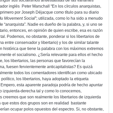
inguir sus socialismos antiestatistas de las variantes
iador inglés Peter Marschall “En los círculos anarquistas,
ada primero por Joseph Déjacque como título para su diario
l du Movement Social
”; utilizada, como lo ha sido a menudo
 “anarquista”. Nadie es dueño de la palabra, y, si uno se
tario, entonces, en opinión de quien escribe, esa es razón
 tal. Podemos, no obstante, ponderar si los libertarios de
entre conservador y libertario) y los de similar talante
n histórica que tiene la palabra con los máximos extremos
camente el socialismo. ¿Sería relevante para ellos el hecho
e, los libertarios, las personas que favorecían la
a, fuesen fervientemente anticapitalistas? Es quizá
ualmente todos los comentadores identifican como ubicado
político, los libertarios, haya adoptado la etiqueta
a. Empero, esta aparente paradoja podría de hecho apuntar
ico izquierda-derecha tal y como lo conocemos,
 creemos que son realmente los libertarios de izquierda
os que estos dos grupos son en realidad bastante
berían ocupar polos opuestos del espectro. Si, no obstante,