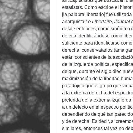
anticapitalistas que buscaban dist
estatistas. Como escribe el histor
[la palabra libertario] fue utiliz
anarquista
Le Libertaire, Journa
desde entonces, como sinónimo de
deleita identificándose como liber
suficiente para identificarse como
derecha, conservatarios (amalgama 
están conscientes de la asociació
de la izquierda política, específi
de que, durante el siglo diecinuev
maximización de la libertad human
paradójico que el grupo que virt
a la extrema derecha del espectro 
preferida de la extrema izquierd
a un defecto en el espectro polít
dependiendo de qué tan parecidos
y de derecha. Es decir, si creem
similares, entonces tal vez no de