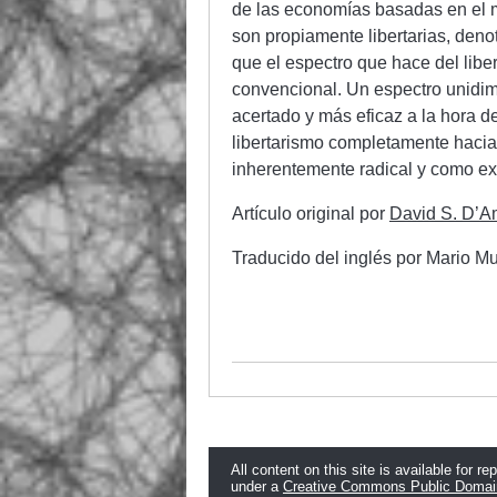
de las economías basadas en el 
son propiamente libertarias, den
que el espectro que hace del libe
convencional. Un espectro unidime
acertado y más eficaz a la hora de
libertarismo completamente hacia
inherentemente radical y como exp
Artículo original por
David S. D’A
Traducido del inglés por Mario Mur
All content on this site is available for re
under a
Creative Commons Public Domai