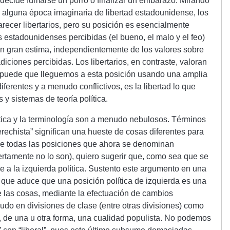
 decide fumarse un porro o finalizar un embarazo. Mirando
 alguna época imaginaria de libertad estadounidense, los
ecer libertarios, pero su posición es esencialmente
es estadounidenses percibidas (el bueno, el malo y el feo)
en gran estima, independientemente de los valores sobre
iciones percibidas. Los libertarios, en contraste, valoran
e puede que lleguemos a esta posición usando una amplia
iferentes y a menudo conflictivos, es la libertad lo que
 y sistemas de teoría política.
ítica y la terminología son a menudo nebulosos. Términos
erechista” significan una hueste de cosas diferentes para
que todas las posiciones que ahora se denominan
ciertamente no lo son), quiero sugerir que, como sea que se
ece a la izquierda política. Sustento este argumento en una
” que aduce que una posición política de izquierda es una
e las cosas, mediante la efectuación de cambios
do en divisiones de clase (entre otras divisiones) como
o, de una u otra forma, una cualidad populista. No podemos