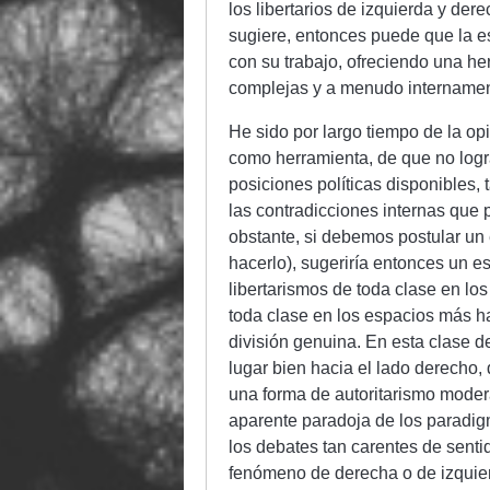
los libertarios de izquierda y der
sugiere, entonces puede que la e
con su trabajo, ofreciendo una her
complejas y a menudo internamen
He sido por largo tiempo de la opi
como herramienta, de que no logra
posiciones políticas disponibles, 
las contradicciones internas que
obstante, si debemos postular un 
hacerlo), sugeriría entonces un e
libertarismos de toda clase en los
toda clase en los espacios más ha
división genuina. En esta clase de
lugar bien hacia el lado derecho,
una forma de autoritarismo moderad
aparente paradoja de los paradigm
los debates tan carentes de sentid
fenómeno de derecha o de izquier