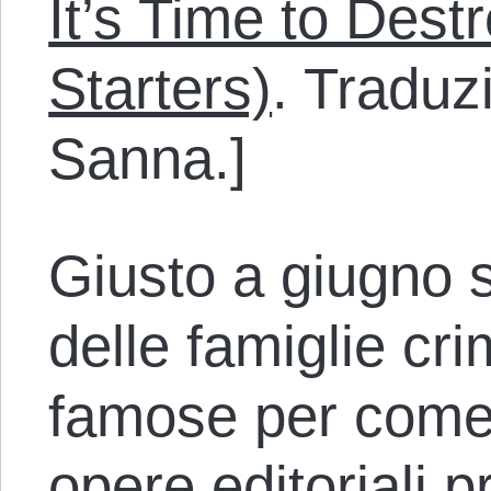
It’s Time to Destr
Starters)
. Traduz
Sanna.]
Giusto a giugno 
delle famiglie cri
famose per come 
opere editoriali p