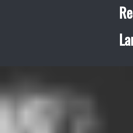
Re
La