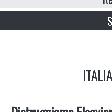
S
ITALI
Distruggiamo Elsevie