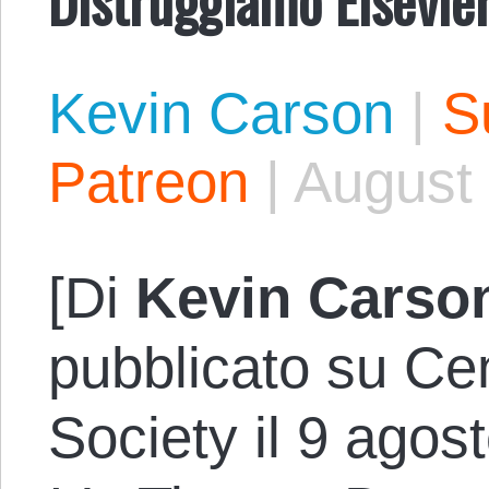
Kevin Carson
|
S
Patreon
|
August 
[Di
Kevin Carso
pubblicato su Cen
Society il 9 agost