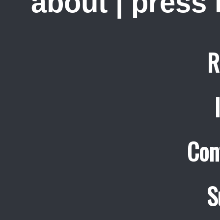
about
|
press
R
Con
S