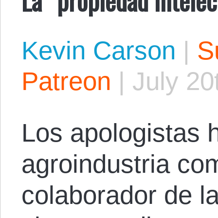
Kevin Carson
|
S
Patreon
|
July 20
Los apologistas h
agroindustria co
colaborador de l