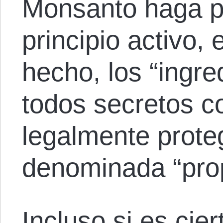
Monsanto haga pú
principio activo, 
hecho, los “ingre
todos secretos c
legalmente proteg
denominada “prop
Incluso si es cie