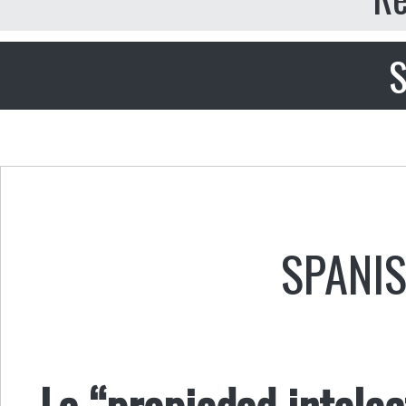
S
SPANI
La “propiedad intele