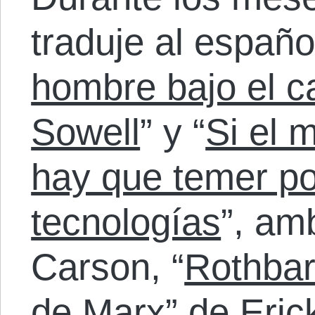
traduje al españo
hombre bajo el c
Sowell
” y “
Si el 
hay que temer po
tecnologías
”, am
Carson, “
Rothbar
de Marx
” de Eri