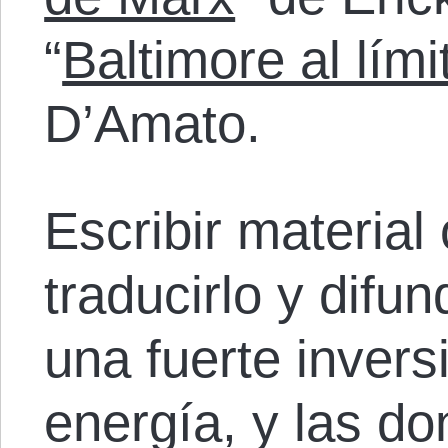
“
Baltimore al lími
D’Amato.
Escribir material
traducirlo y difun
una fuerte invers
energía, y las d