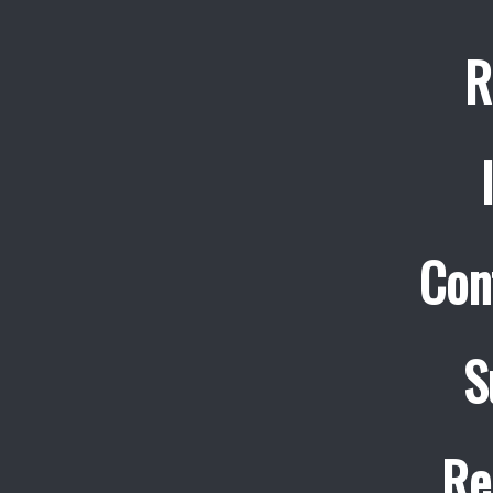
R
Con
S
Re