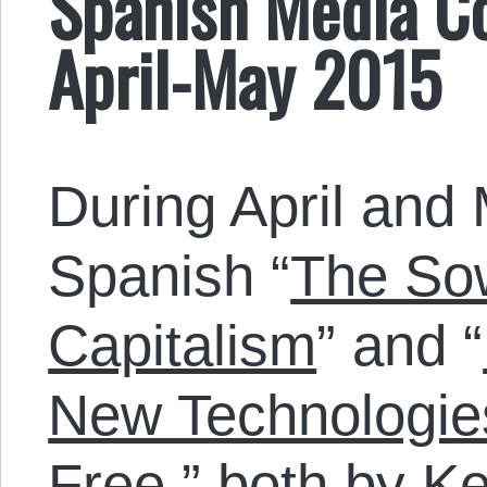
Spanish Media Co
April-May 2015
During April and 
Spanish “
The Sow
Capitalism
” and “
New Technologies
Free
,” both by K