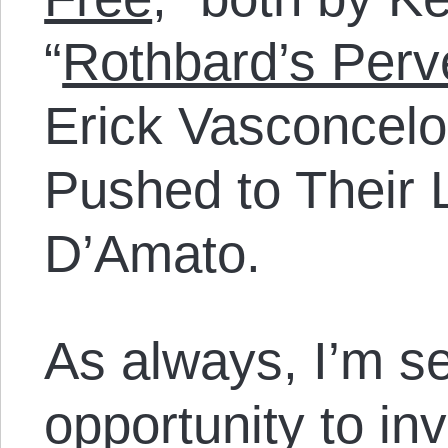
“
Rothbard’s Perv
Erick Vasconcelo
Pushed to Their L
D’Amato.
As always, I’m se
opportunity to in