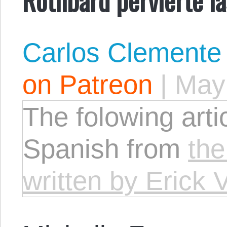
Carlos Clemente
on Patreon
|
May
The folowing artic
Spanish from
the
written by Erick