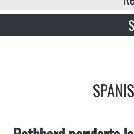
S
SPANI
Rothbard pervierte l