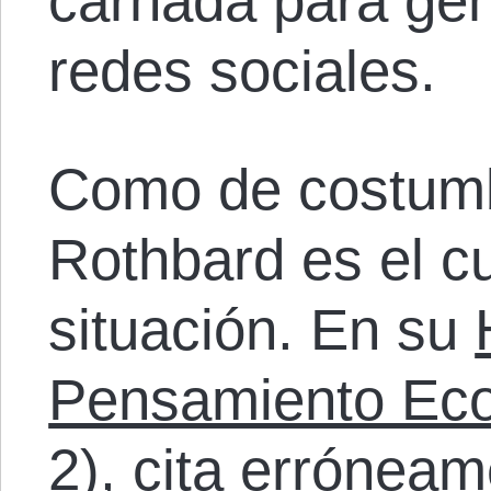
carnada para gen
redes sociales.
Como de costumb
Rothbard es el c
situación. En su
Pensamiento Ec
2)
, cita erróneam