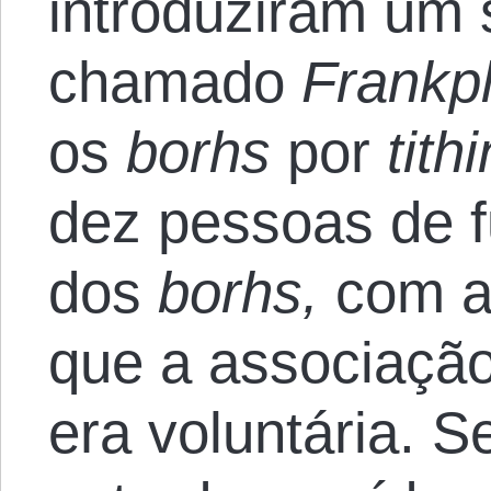
introduziram um 
chamado
Frankp
os
borhs
por
tith
dez pessoas de f
dos
borhs,
com a 
que a associaçã
era voluntária. Se