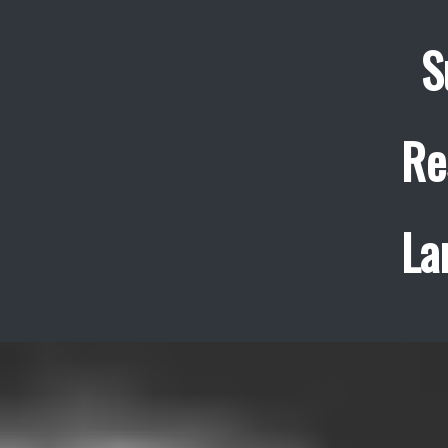
S
Re
La