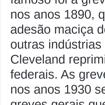
nos anos 1890, 
adesão maciça d
outras indústrias
Cleveland reprim
federais. As gre
nos anos 1930 s
greves gerais qu