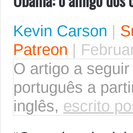
Kevin Carson
|
S
Patreon
|
Februar
O artigo a seguir
português a parti
inglês,
escrito p