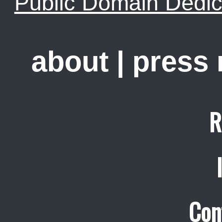
Public Domain Dedic
about
|
press
R
Con