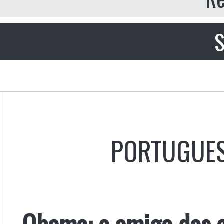
S
PORTUGUE
Obama: o amigo dos 