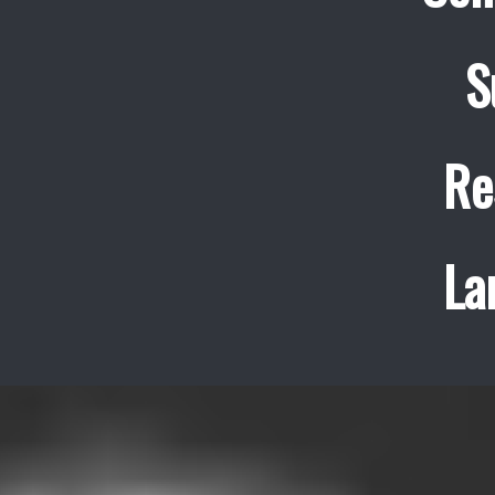
S
Re
La