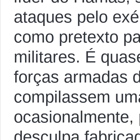
ataques pelo exér
como pretexto p
militares. É qua
forças armadas d
compilassem uma 
ocasionalmente,
desculpa fabricad