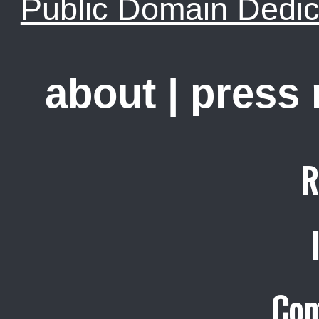
Public Domain Dedic
about
|
press
R
Con