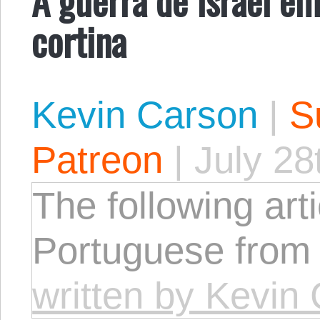
cortina
Kevin Carson
|
S
Patreon
|
July 28
The following arti
Portuguese from
written by Kevin