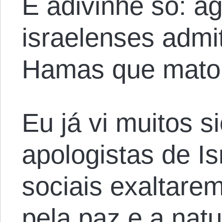
E adivinhe só: a
israelenses admi
Hamas que matou
Eu já vi muitos s
apologistas de Is
sociais exaltarem
pela paz e a natu