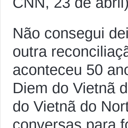
CNN, 23 de abril)
Não consegui dei
outra reconciliaç
aconteceu 50 an
Diem do Vietnã d
do Vietnã do No
conversas para 