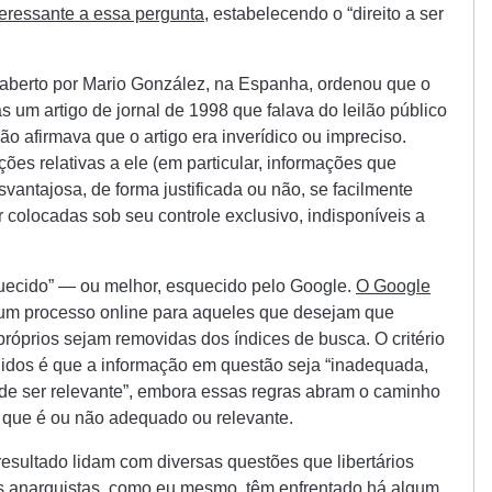
teressante a essa pergunta
, estabelecendo o “direito a ser
 aberto por Mario González, na Espanha, ordenou que o
um artigo de jornal de 1998 que falava do leilão público
o afirmava que o artigo era inverídico ou impreciso.
ões relativas a ele (em particular, informações que
antajosa, de forma justificada ou não, se facilmente
 colocadas sob seu controle exclusivo, indisponíveis a
quecido” — ou melhor, esquecido pelo Google.
O Google
m um processo online para aqueles que desejam que
próprios sejam removidas dos índices de busca. O critério
edidos é que a informação em questão seja “inadequada,
 de ser relevante”, embora essas regras abram o caminho
 que é ou não adequado ou relevante.
esultado lidam com diversas questões que libertários
rios anarquistas, como eu mesmo, têm enfrentado há algum