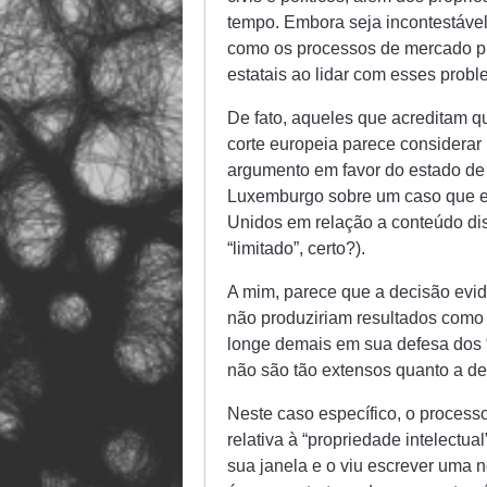
tempo. Embora seja incontestável
como os processos de mercado pro
estatais ao lidar com esses probl
De fato, aqueles que acreditam qu
corte europeia parece considerar 
argumento em favor do estado de 
Luxemburgo sobre um caso que e
Unidos em relação a conteúdo di
“limitado”, certo?).
A mim, parece que a decisão evid
não produziriam resultados como 
longe demais em sua defesa dos “d
não são tão extensos quanto a de
Neste caso específico, o process
relativa à “propriedade intelectu
sua janela e o viu escrever uma n