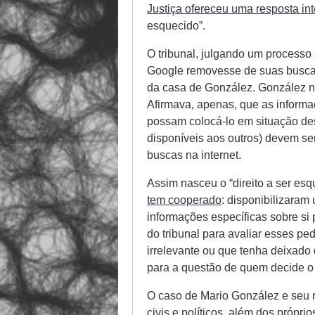
Justiça ofereceu uma resposta in
esquecido”.
O tribunal, julgando um processo
Google removesse de suas buscas 
da casa de González. González nã
Afirmava, apenas, que as informaç
possam colocá-lo em situação desv
disponíveis aos outros) devem ser
buscas na internet.
Assim nasceu o “direito a ser es
tem cooperado
: disponibilizara
informações específicas sobre si 
do tribunal para avaliar esses p
irrelevante ou que tenha deixado
para a questão de quem decide o
O caso de Mario González e seu r
civis e políticos, além dos próp