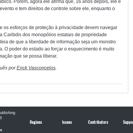
blico. Porém, agora ele afirma que, 16 anos depois, ele é
vento e tem direitos de controle sobre ele, enquanto o
 os esforços de proteção à privacidade devem navegar
e a Caribdis dos monopólios estatais de propriedade
ideia de que a liberdade de informação seja um monstro
. O poder do estado ao forçar o esquecimento é muito
mação que se possa liberar.
guês por
Erick Vasconcelos
.
publishing
n
Regions
Issues
Contributors
Suppo
us