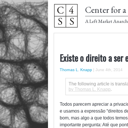
Center for a 
A Left Market Anarch
Existe o direito a ser
Thomas L. Knapp
|
June 4th, 2014
The following article is trans
by Thomas L. Knapp
.
Todos parecem apreciar a privac
e usamos a expressão “direitos d
bom, mas algo a que todos temos 
importante pergunta: Até que po