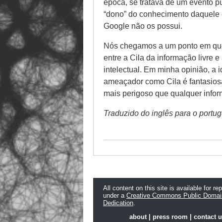
época, se tratava de um evento pú
“dono” do conhecimento daquele e
Google não os possui.
Nós chegamos a um ponto em que
entre a Cila da informação livre 
intelectual. Em minha opinião, a 
ameaçador como Cila é fantasiosa
mais perigoso que qualquer infor
Traduzido do inglês para o portu
All content on this site is available for re
under a
Creative Commons Public Domai
Dedication
.
about
|
press room
|
contact 