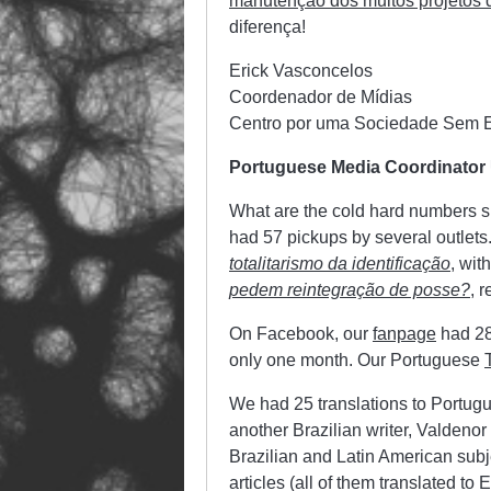
manutenção dos muitos projetos
diferença!
Erick Vasconcelos
Coordenador de Mídias
Centro por uma Sociedade Sem 
Portuguese Media Coordinator 
What are the cold hard numbers s
had 57 pickups by several outlet
totalitarismo da identificação
, wit
pedem reintegração de posse?
, 
On Facebook, our
fanpage
had 28
only one month. Our Portuguese
We had 25 translations to Portugu
another Brazilian writer, Valdenor
Brazilian and Latin American subj
articles (all of them translated t