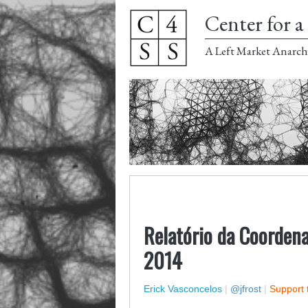
Center for a 
A Left Market Anarch
Relatório da Coordena
2014
Erick Vasconcelos
|
@jfrost
|
Support 