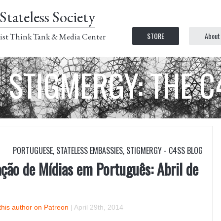
Stateless Society
STORE
About
ist Think Tank & Media Center
STIGMERGY: THE 
PORTUGUESE
,
STATELESS EMBASSIES
,
STIGMERGY - C4SS BLOG
ção de Mídias em Português: Abril de
this author on Patreon
|
April 29th, 2014