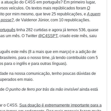
 a atuação do C4SS em português? Em primeiro lugar,
rsos veículos. Os textos mais repúblicados foram
O
rito por mim mesmo, que teve 25 republicações, e
A quem
e posse?
, de Valdenor Júnior, com 10 republicações.
ortuguês
tinha 282 curtidas e agora já temos 536, quase
as um mês. O Twitter
@C4SSPT
, criado este mês, saiu
uguês este mês (8 a mais que em março) e a adição de
brasileiro, para o nosso time, já tendo contribuído com 5
s para o inglês e para outras línguas).
dade na nossa comunicação, tenho poucas dúvidas de
superados em maio.
 de
O punho de ferro por trás da mão invisível
ainda está
ar o C4SS.
Sua doação é extremamente importante para a