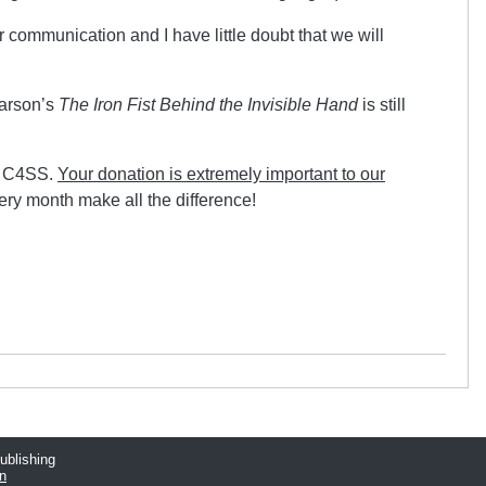
r communication and I have little doubt that we will
.
Carson’s
The Iron Fist Behind the Invisible Hand
is still
lp C4SS.
Your donation is extremely important to our
ery month make all the difference!
publishing
n