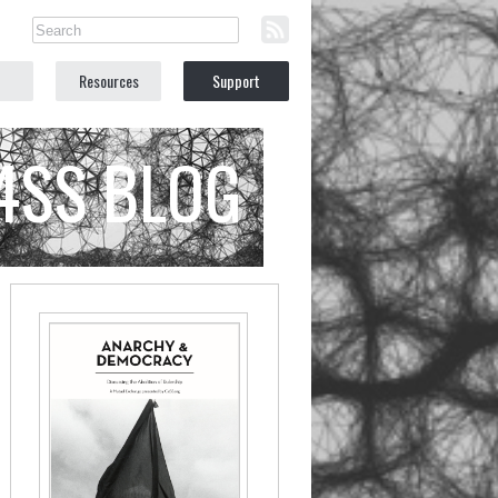
Resources
Support
C4SS BLOG