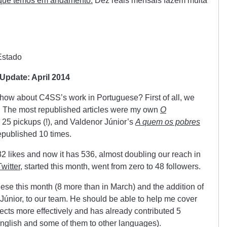
 que temos em andamento.
Dez reais mensais fazem muita
Estado
Update: April
2014
how about C4SS’s work in Portuguese? First of all, we
s. The most republished articles were my own
O
h 25 pickups (!), and Valdenor Júnior’s
A quem os pobres
republished 10 times.
2 likes and now it has 536, almost doubling our reach in
Twitter
, started this month, went from zero to 48 followers.
ese this month (8 more than in March) and the addition of
 Júnior, to our team. He should be able to help me cover
ects more effectively and has already contributed 5
o English and some of them to other languages).