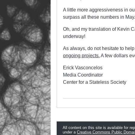
A little more aggressiveness in ou
surpass all these numbers in May
Oh, and my translation of Kevin 
underway!
As always, do not hesitate to he
ongoing projects.
A few dollars ev
Erick Vasconcelos
Media Coordinator
Center for a Stateless Society
All content on this site is available for re
under a
Creative Commons Public Domai