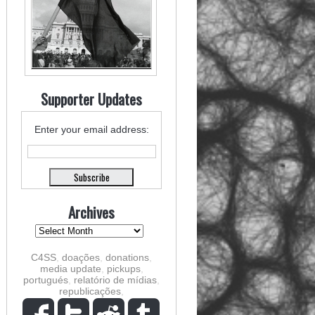
Supporter Updates
Enter your email address:
Archives
C4SS
,
doações
,
donations
,
media update
,
pickups
,
portugués
,
relatório de mídias
,
republicações
,