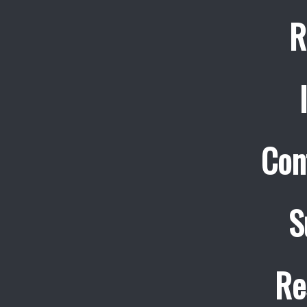
R
Con
S
Re