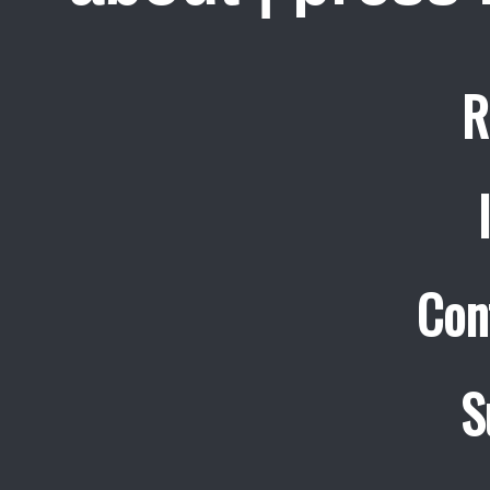
R
Con
S