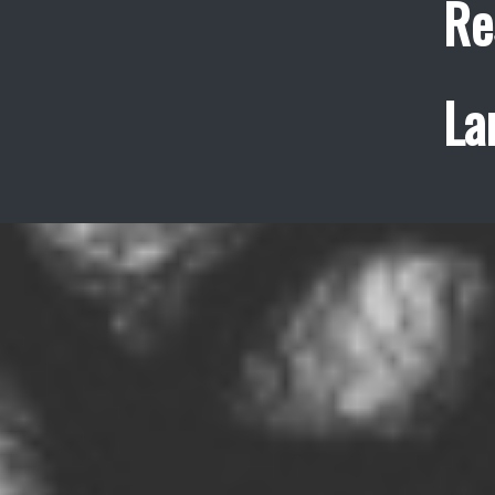
Re
La