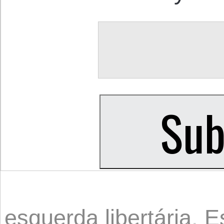
esquerda libertária
,
E