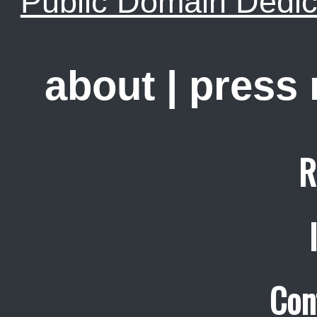
Public Domain Dedic
about
|
press
R
Con