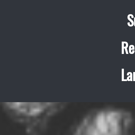
S
Re
La