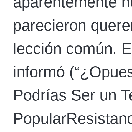
aparentemente n
parecieron quer
lección común. E
informó (“¿Opues
Podrías Ser un Te
PopularResistanc