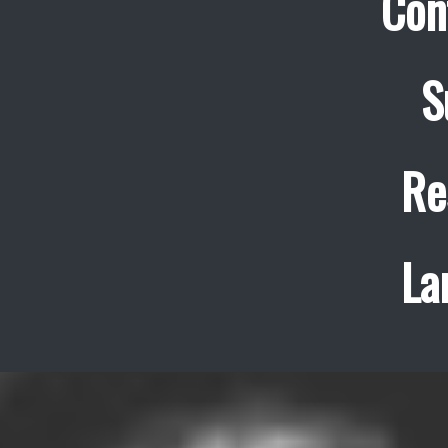
Con
S
Re
La