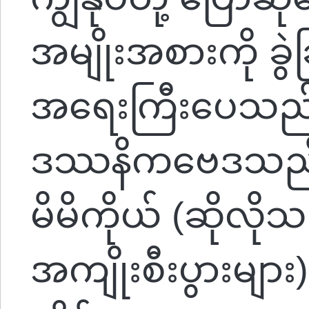
အမျိုးအစားကို ခွဲ
အရေးကြီးပေသည်။
ဒဿနိကဗေဒသည် 
မိမိကိုယ် (ဆိုလိုသည
အကျိုးစီးပွားမျာ