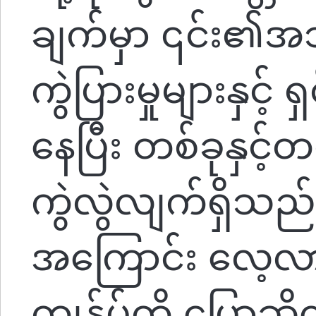
ချက်မှာ ၎င်း၏အသု
ကွဲပြားမှုများနှင့် 
နေပြီး တစ်ခုနှင့
ကွဲလွဲလျက်ရှိသည်။
အကြောင်း လေ့လ
ကျွန်ုပ်တို့ ပြော