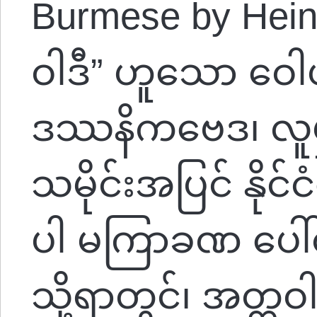
Burmese by Hein
ဝါဒီ” ဟူသော ဝ
ဒဿနိကဗေဒ၊ လူမှု
သမိုင်းအပြင် နိုင
ပါ မကြာခဏ ပေါ်
သို့ရာတွင်၊ အတ္တဝ