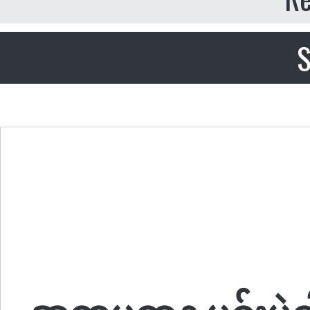
S
အတ္တပဓာန မင်းမဲ့