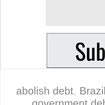
abolish debt
,
Brazi
government de