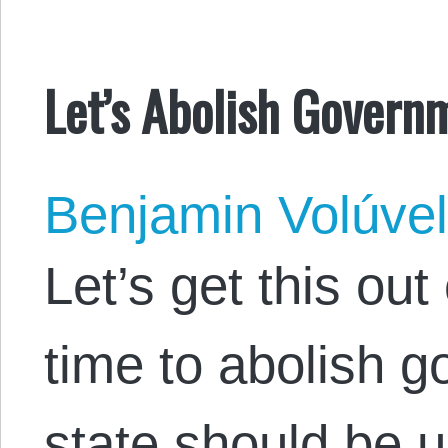
Let’s Abolish Govern
Benjamin Volúve
Let’s get this out 
time to abolish 
state should be u