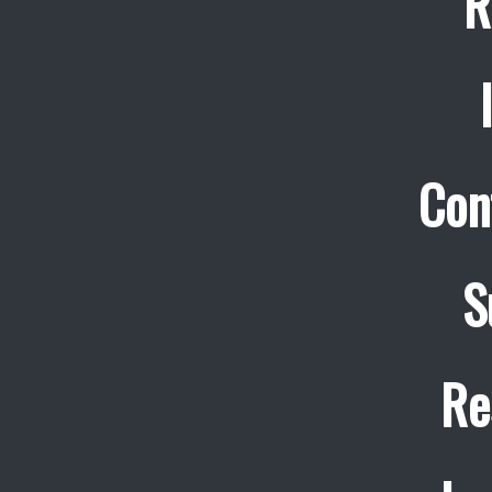
R
Con
S
Re