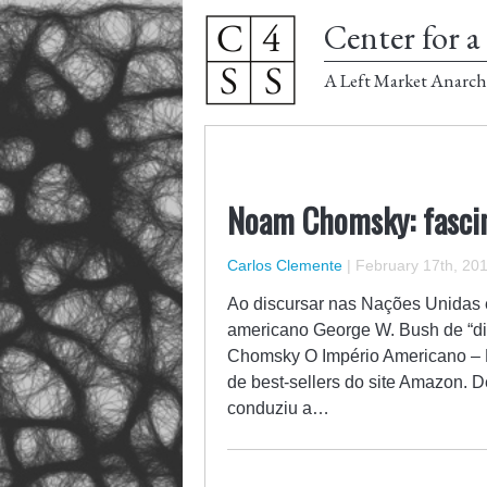
Center for a 
A Left Market Anarch
Noam Chomsky: fascin
Carlos Clemente
|
February 17th, 20
Ao discursar nas Nações Unidas
americano George W. Bush de “d
Chomsky O Império Americano – H
de best-sellers do site Amazon.
conduziu a…