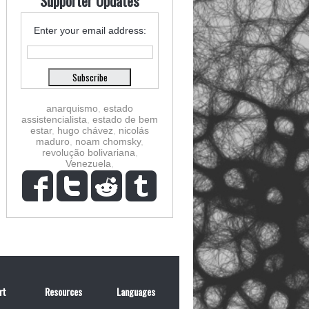
Supporter Updates
Enter your email address:
anarquismo
,
estado
assistencialista
,
estado de bem
estar
,
hugo chávez
,
nicolás
maduro
,
noam chomsky
,
revolução bolivariana
,
Venezuela
,
rt
Resources
Languages