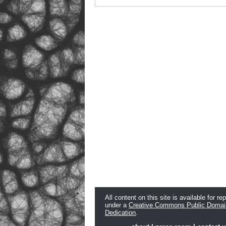
All content on this site is available for re
under a
Creative Commons Public Domai
Dedication
.