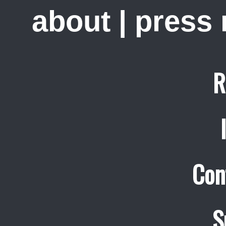
about
|
press
R
Con
S