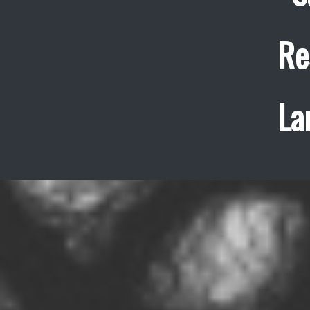
Re
La