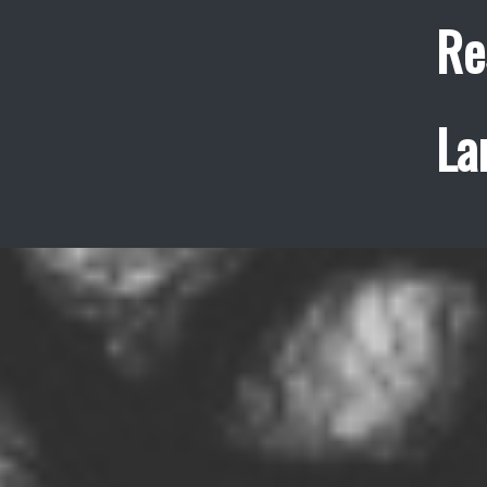
Re
La