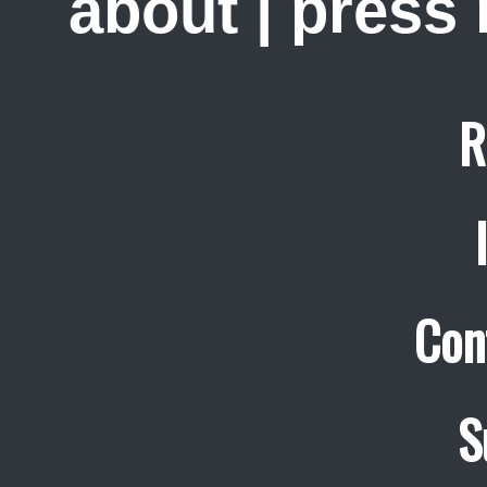
about
|
press
R
Con
S