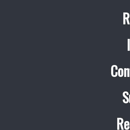
R
Con
S
Re