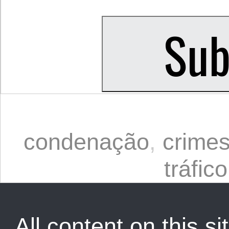
condenação
,
crime
tráfico
All content on this sit