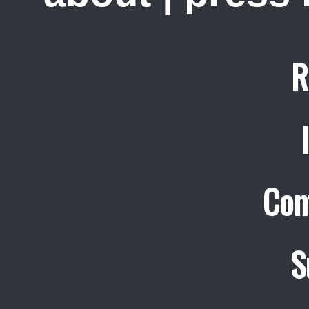
R
Con
S