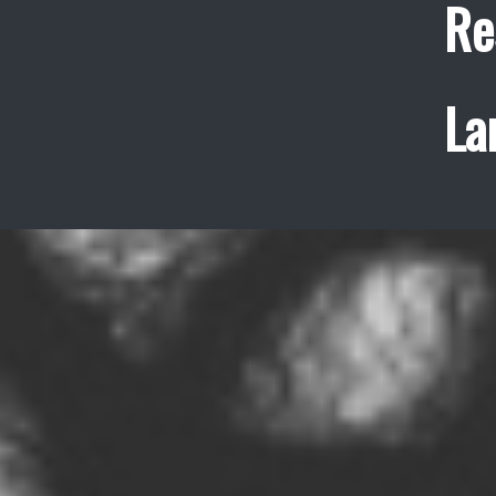
Re
La