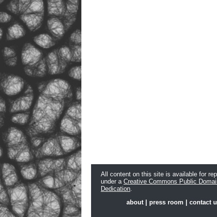
All content on this site is available for re
under a
Creative Commons Public Domai
Dedication
.
about
|
press room
|
contact 