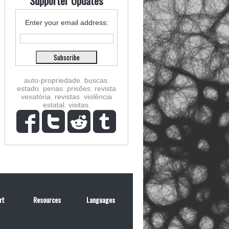
Supporter Updates
Enter your email address:
auto-propriedade
,
buscas
,
estado
,
penas
,
prisões
,
revista
vexatória
,
revistas
,
violência
estatal
,
visitas
,
rt
Resources
Languages